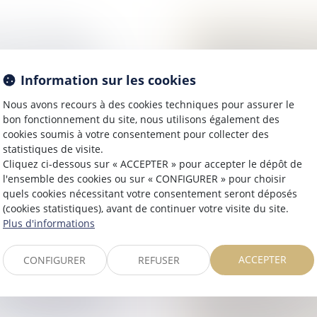
 D’OCTROI DE
DIFFÉRENCES DE 
(ASF) -LE MONDE
MÊME CATÉGORIE 
JUSTIFIÉES ? - ED
Information sur les cookies
Veille juridique
Nous avons recours à des cookies techniques pour assurer le
garantie contre les
bon fonctionnement du site, nous utilisons également des
Des différences de t
cookies soumis à votre consentement pour collecter des
 les dispositions
professionnelles pré
statistiques de visite.
..
justifiées. Depuis une
Cliquez ci-dessous sur « ACCEPTER » pour accepter le dépôt de
l'ensemble des cookies ou sur « CONFIGURER » pour choisir
Lire la suite
quels cookies nécessitant votre consentement seront déposés
(cookies statistiques), avant de continuer votre visite du site.
Plus d'informations
ACCEPTER
CONFIGURER
REFUSER
IRE CONTRE UN
LA FONCTION JUR
LE PAIEMENT DES
PERSONNES PHYS