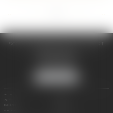
...
...
<<
<
77
78
79
80
81
82
83
>
>>
SCP COSTE DAUDÉ VALLET LAMBERT
230 Place Jacques Mirouze
Espace Pitot - Bât E
34000 MONTPELLIER
Tél :
04 67 04 89 89
Fax : 04 67 04 12 71
NOUS LOCALISER
ACCUEIL
CABINET
ÉQUIPE
COMPÉTENCES
ENCHÈRES
ACTUS
HONORAIRES
CONTACT