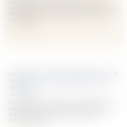
Lego peut souffler : la Cour de Justice de l’Union
européenne vient de donner raison à la structure, dans
l’affaire T-515/19. L’entreprise, opposée à Delta Sport
Handelskontor,...
Lire la suite
EXIGIBILITÉ DES LOYERS PENDANT LA CRISE
SANITAIRE : LA JURISPRUDENCE ENCORE
HÉSITANTE
Veille juridique
Par un arrêt du 4 février 2021, la Cour d’appel de Paris
s’est prononcée, pour la première fois, en faveur de
l’exigibilité des loyers pendant les périodes de
fermeture administ...