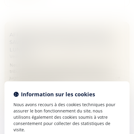
AFFAIRE DU MEDIATOR : CE QU’IL FAUT
SAVOIR AVANT LE JUGEMENT ATTENDU
LUNDI
Veille juridique
Neuf mois après les réquisitions de la procureure, le
tribunal correctionnel de Paris doit rendre son
jugement lundi 29 mars dans l’affaire du Mediator, ce
médicament accusé d’a...
Information sur les cookies
Lire la suite
Nous avons recours à des cookies techniques pour
assurer le bon fonctionnement du site, nous
utilisons également des cookies soumis à votre
consentement pour collecter des statistiques de
visite.