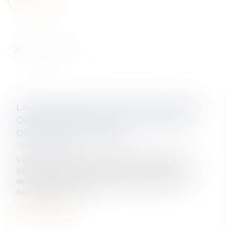
LA FIXATION EN JUSTICE D'UNE CRÉANCE
D'ASSISTANCE NE CONSTITUE PAS UNE
OPÉRATION DE PARTAGE
Veille juridique
L'action d'un héritier à l'encontre d'un seul des
cohéritiers en fixation d'une créance d'assistance au
défunt ne tend ni à la liquidation de l'indivision
successorale ni à l'al...
Lire la suite