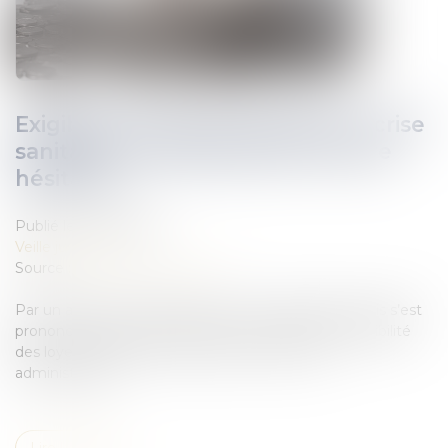
Exigibilité des loyers pendant la crise
sanitaire : la jurisprudence encore
hésitante
Publié le :
30/03/2021
Veille juridique
Source :
droit-des-affaires.efe.fr
Par un arrêt du 4 février 2021, la Cour d’appel de Paris s’est
prononcée, pour la première fois, en faveur de l’exigibilité
des loyers pendant les périodes de fermeture
administrative...
Lire la suite