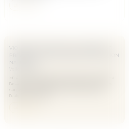
Lire la suite
VIOLENCES CONJUGALES, LOGEMENT ET
PRÉCARITÉ : NE PAS OUBLIER L’OBLIGATION
NATURELLE
Veille juridique
En plus de l’arsenal juridique spécifiquement dédié à
l’accès à un logement par les victimes de violences
conjugales, les plaideurs ne doivent pas oublier
l’obligation naturelle...
Lire la suite