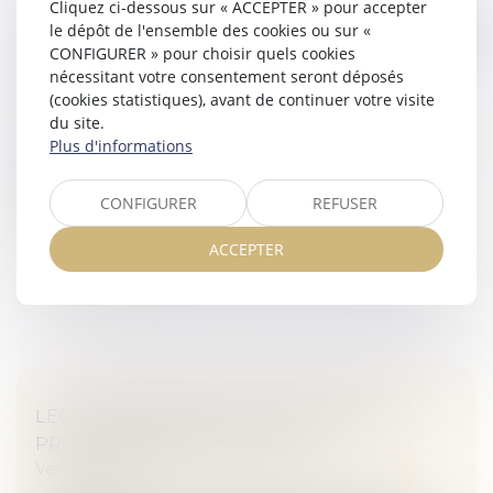
Cliquez ci-dessous sur « ACCEPTER » pour accepter
COMMENT COMPTABILISER LES PÉNALITÉS
le dépôt de l'ensemble des cookies ou sur «
DE RETARD SUR MARCHÉS DE
CONFIGURER » pour choisir quels cookies
nécessitant votre consentement seront déposés
CONSTRUCTION ?
(cookies statistiques), avant de continuer votre visite
Veille juridique
du site.
Selon la CNCC, les pénalités de retard sur marchés de
Plus d'informations
construction devraient pouvoir être classées en
résultat d’exploitation, puisque ces pénalités sont
CONFIGURER
REFUSER
inhérentes à l’activité...
ACCEPTER
Lire la suite
LEGO : UNE BRIQUE DE PLUS POUR LA
PROPRIÉTÉ INTELLECTUELLE
Veille juridique