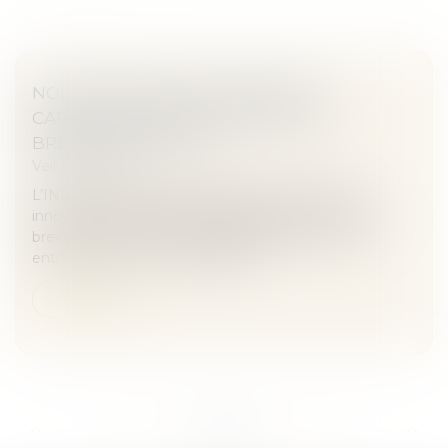
NOUVELLE OFFRE DE SERVICE DE
CARTOGRAPHIE DES INVENTIONS
BREVETÉES | INPI.FR
Veille juridique
L’INPI propose désormais aux start-up et PME
innovantes l’analyse cartographique des inventions
brevetées, un outil très puissant qui permet aux
entreprises de mieux connaître l...
Lire la suite
...
...
<<
<
262
263
264
265
266
267
268
>
>>