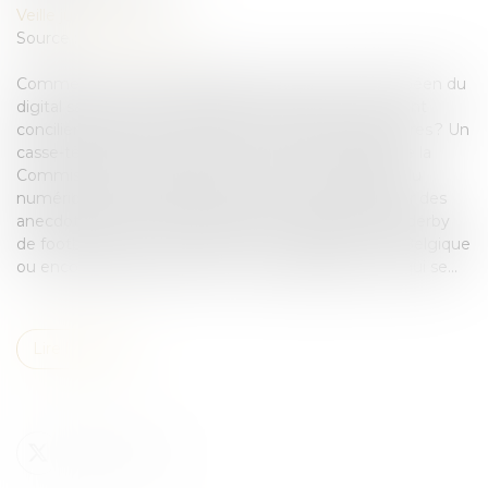
Veille juridique
Source :
www.lesechos.fr
Comment concilier l’émergence d’un marché européen du
digital sans ruiner les industries culturelles ? Comment
concilier la liberté du client et la protection des œuvres ? Un
casse-tête pour la Commission. Le vice-président de la
Commission européenne Andrus Ansip, en charge du
numérique, adore illustrer ses projets de réforme par des
anecdotes sur sa vie d'expatrié. Il y est question de derby
de football estonien manqué faute de diffusion en Belgique
ou encore d'envie de revoir « Les Chariots de feu » qui se...
Lire la suite