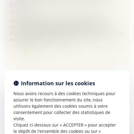
ECHOS
Veille juridique
Comment concilier l’émergence d’un marché
européen du digital sans ruiner les industries
culturelles ? Comment concilier la liberté du client et la
protection des œuvres ? Un ca...
Lire la suite
Information sur les cookies
Nous avons recours à des cookies techniques pour
DIVORCE SELON LA CHARIA : LA FRANCE NE
assurer le bon fonctionnement du site, nous
LE RECONNAÎT PLUS DEPUIS 2004 | SOS
utilisons également des cookies soumis à votre
CONSO
consentement pour collecter des statistiques de
Veille juridique
visite.
Cliquez ci-dessous sur « ACCEPTER » pour accepter
Le blog Sosconso indiquait hier que la Cour de justice
le dépôt de l'ensemble des cookies ou sur «
de l’Union européenne devra dire si les Etats-membres