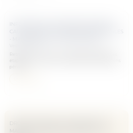
INFOGRAPHIE : PROCÉDURE DE MISE EN
CAUSE DEVANT LES JURIDICTIONS PÉNALES
- MACSF EXERCICE PROFESSIONNEL
Veille juridique
Retrouvez en image un récapitulatif des différentes
étapes pour une mise en cause devant les juridictions
pénales...
Lire la suite
DROITS D’AUTEUR : LE CASSE-TÊTE DU
MARCHÉ NUMÉRIQUE EUROPÉEN - LES