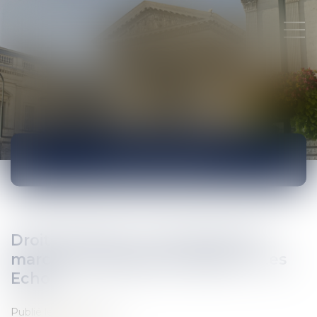
ACTUALITÉS
Droits d’auteur : le casse-tête du
marché numérique européen - Les
Echos
Publié le :
04/10/2017