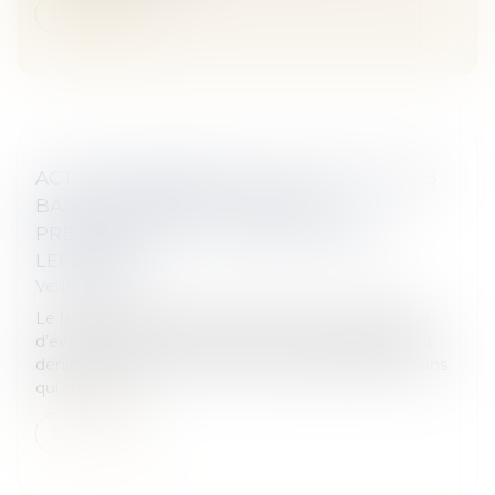
Lire la suite
ACTION EN DÉNÉGATION DU STATUT DES
BAUX COMMERCIAUX : QUELLE
PRESCRIPTION ? - ÉDITIONS FRANCIS
LEFEBVRE
Veille juridique
Le bailleur qui a offert le paiement d’une indemnité
d’éviction après avoir exercé son droit d’option peut
dénier au locataire le droit au statut dans les deux ans
qui suivent l...
Lire la suite