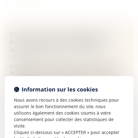
DROITS D'AUTEUR CONCERNANT DES
PHOTOGRAPHIES ILLUSTRANT LES
ARTICLES ARCHIVÉS D'UN JOURNAL
Veille juridique
L'exploitation de photographies illustrant les articles
archivés en PDF sur le site internet d'un journal
s'inscrit-elle dans la continuité de l'oeuvre première ou
constitue-t-e...
Information sur les cookies
Lire la suite
Nous avons recours à des cookies techniques pour
assurer le bon fonctionnement du site, nous
utilisons également des cookies soumis à votre
consentement pour collecter des statistiques de
visite.
Cliquez ci-dessous sur « ACCEPTER » pour accepter