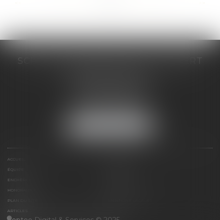
...
...
<<
<
159
160
161
162
163
164
165
>
>>
SCP COSTE DAUDÉ VALLET LAMBERT
230 Place Jacques Mirouze
Espace Pitot - Bât E
34000 MONTPELLIER
Tél :
04 67 04 89 89
Fax : 04 67 04 12 71
NOUS LOCALISER
ACCUEIL
CABINET
ÉQUIPE
COMPÉTENCES
ENCHÈRES
ACTUS
HONORAIRES
CONTACT
PLAN DU SITE
MENTIONS LÉGALES
ARTICLES
Septeo Digital & Services © 2025