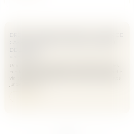
DROIT À L’OUBLI SUR GOOGLE : LA COUR DE
CASSATION DANS L’ATTENTE DE L’ARRÊT
DE LA CJUE
Veille juridique
Une nouvelle fois, la question du référencement des
condamnations pénales par les moteurs de recherche,
via les articles de presse, est soumise aux plus hautes
juridictions. Cet...
Lire la suite