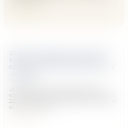
Lire la suite
DÉCRET N° 2019-756 DU 22 JUILLET 2019
PORTANT DIVERSES DISPOSITIONS DE
COORDINATION EN MATIÈRE DE DROIT DE
LA FAMILLE
Veille juridique
Le décret n° 2019-756 du 22 juillet 2019 portant
diverses dispositions de coordination de la loi n° 2019-
222 du 23 mars 2019 de programmation 2018-2022 et
de réforme pour la jus...
Lire la suite