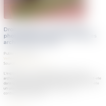
Droits d'auteur concernant des
photographies illustrant les articles
archivés d'un journal
Publié le :
27/08/2019
Veille juridique
Source :
www.juridiconline.com
L'exploitation de photographies illustrant les articles
archivés en PDF sur le site internet d'un journal s'inscrit-elle
dans la continuité de l'oeuvre première ou constitue-t-elle
un usage des photographies autre que celui
contractuellement prévu...