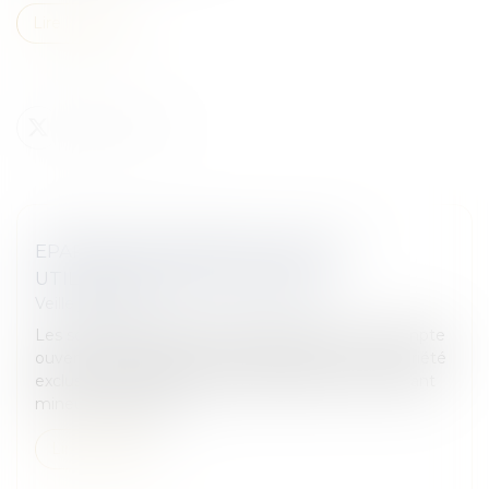
Lire la suite
EPARGNE DES MINEURS : QUELLE
UTILISATION PAR LES PARENTS
Veille juridique
Les sommes déposées par les parents sur un compte
ouvert au nom de leur enfant deviennent sa propriété
exclusive, quel que soit son âge. Néanmoins, l'enfant
mineur n'a pas la ca...
Lire la suite