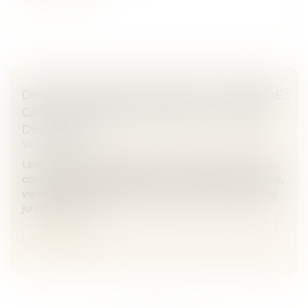
DROIT À L’OUBLI SUR GOOGLE : LA COUR DE
CASSATION DANS L’ATTENTE DE L’ARRÊT
DE LA CJUE
Veille juridique
Une nouvelle fois, la question du référencement des
condamnations pénales par les moteurs de recherche,
via les articles de presse, est soumise aux plus hautes
juridictions. Cet...
Lire la suite