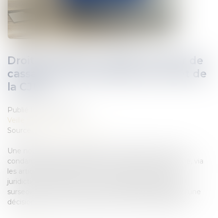
Droit à l’oubli sur Google : la Cour de
cassation dans l’attente de l’arrêt de
la CJUE
Publié le :
20/08/2019
Veille juridique
Source :
www.nextinpact.com
Une nouvelle fois, la question du référencement des
condamnations pénales par les moteurs de recherche, via
les articles de presse, est soumise aux plus hautes
juridictions. Cette fois, la Cour de cassation a préféré
surseoir à statuer sur le droit à l'oubli, dans l’attente d’une
décision de la Cour de justice de l’Union européenne...