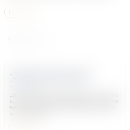
Lire la suite
EPARGNE DES MINEURS : QUELLE
UTILISATION PAR LES PARENTS
Veille juridique
Les sommes déposées par les parents sur un compte
ouvert au nom de leur enfant deviennent sa propriété
exclusive, quel que soit son âge. Néanmoins, l'enfant
mineur n'a pas la ca...
Lire la suite