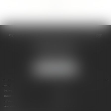
...
...
<<
<
159
160
161
162
163
164
165
>
>>
SCP COSTE DAUDÉ VALLET LAMBERT
230 Place Jacques Mirouze
Espace Pitot - Bât E
34000 MONTPELLIER
Tél :
04 67 04 89 89
Fax : 04 67 04 12 71
NOUS LOCALISER
ACCUEIL
CABINET
ÉQUIPE
COMPÉTENCES
ENCHÈRES
ACTUS
HONORAIRES
CONTACT
PLAN DU SITE
MENTIONS LÉGALES