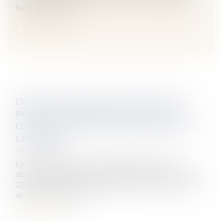
faute de traitement...
Lire la suite
DÉCRET N° 2019-756 DU 22 JUILLET 2019
PORTANT DIVERSES DISPOSITIONS DE
COORDINATION EN MATIÈRE DE DROIT DE
LA FAMILLE
Veille juridique
Le décret n° 2019-756 du 22 juillet 2019 portant
diverses dispositions de coordination de la loi n° 2019-
222 du 23 mars 2019 de programmation 2018-2022 et
de réforme pour la jus...
Lire la suite