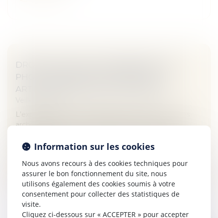
DROITS D'AUTEUR CONCERNANT DES
PHOTOGRAPHIES ILLUSTRANT LES
ARTICLES ARCHIVÉS D'UN JOURNAL
Veille juridique
L'exploitation de photographies illustrant les articles
archivés en PDF sur le site internet d'un journal
s'inscrit-elle dans la continuité de l'oeuvre première ou
Information sur les cookies
constitue-t-e...
Nous avons recours à des cookies techniques pour
Lire la suite
assurer le bon fonctionnement du site, nous
utilisons également des cookies soumis à votre
consentement pour collecter des statistiques de
visite.
Cliquez ci-dessous sur « ACCEPTER » pour accepter