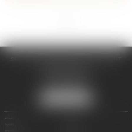
...
...
<<
<
43
44
45
46
47
48
49
>
>>
SCP COSTE DAUDÉ VALLET LAMBERT
230 Place Jacques Mirouze
Espace Pitot - Bât E
34000 MONTPELLIER
Tél :
04 67 04 89 89
Fax : 04 67 04 12 71
NOUS LOCALISER
ACCUEIL
CABINET
ÉQUIPE
COMPÉTENCES
ENCHÈRES
ACTUS