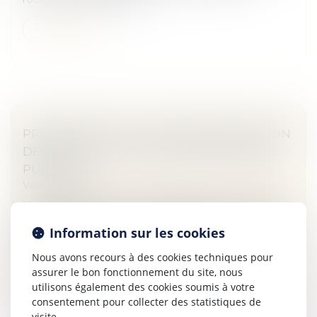
Lire la suite
PRÉCISIONS SUR LE CHAMP D’APPLICATION
DE L’ARTICLE L. 1142-1 DU CODE DE SANTÉ
PUBLIQUE
Veille juridique
Une SARL n’est pas un « établissement » au sens de
l’article L. 1142-1 du code de santé publique. La Cour de
Information sur les cookies
cassation juge que la responsabilité de plein droit des
établissemen...
Nous avons recours à des cookies techniques pour
assurer le bon fonctionnement du site, nous
Lire la suite
utilisons également des cookies soumis à votre
consentement pour collecter des statistiques de
visite.