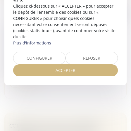
Cliquez ci-dessous sur « ACCEPTER » pour accepter
le dépôt de l'ensemble des cookies ou sur «
CONFIGURER » pour choisir quels cookies
nécessitant votre consentement seront déposés
ORDONNANCE COMPLÉTANT
(cookies statistiques), avant de continuer votre visite
TRANSPOSITION DIRECTIVE DROITS
du site.
D'AUTEUR
Plus d'informations
Veille juridique
CONFIGURER
REFUSER
L'ordonnance avait été présentée au Conseil des
ministres du 24 novembre 2021 par Roselyne
ACCEPTER
Bachelot, ministre de la culture...
Lire la suite
COMMUNAUTÉ LÉGALE : DERNIÈRES