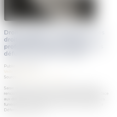
Droit funéraire : la Défenseure des
droits appelle à une réforme
profonde en faveur des droits des
défunts et de leurs proches
Publié le :
01/12/2021
Veille juridique
Source :
www.defenseurdesdroits.fr
Saisie de réclamations sur les nombreuses difficultés
rencontrées par les proches d’une personne défunte face
aux démarches qu’ils doivent accomplir à l’occasion des
funérailles, mais aussi dans la gestion des sépultures, la
Défenseure des droits...