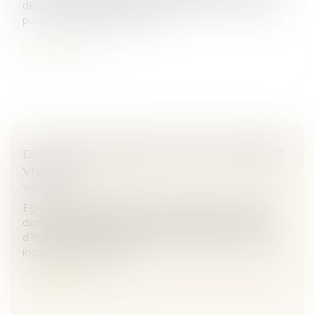
de suivre certaines règles. Quelle hauteur maximum
pour un mur de clôture ? Qu...
Lire la suite
DONATION ENTRE ÉPOUX OU AU DERNIER
VIVANT
Veille juridique
Egalement appelée donation "au dernier vivant", la
donation entre époux permet d’augmenter la part
d’héritage légale du conjoint survivant, sans aucune
incidence sur les droits...
Lire la suite