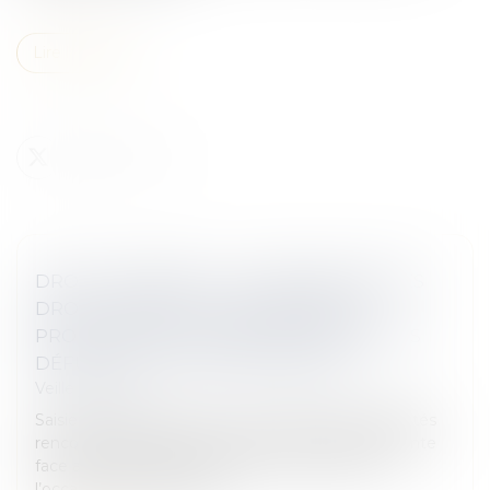
Lire la suite
DROIT FUNÉRAIRE : LA DÉFENSEURE DES
DROITS APPELLE À UNE RÉFORME
PROFONDE EN FAVEUR DES DROITS DES
DÉFUNTS ET DE LEURS PROCHES
Veille juridique
Saisie de réclamations sur les nombreuses difficultés
rencontrées par les proches d’une personne défunte
face aux démarches qu’ils doivent accomplir à
l’occasion des funérailles...