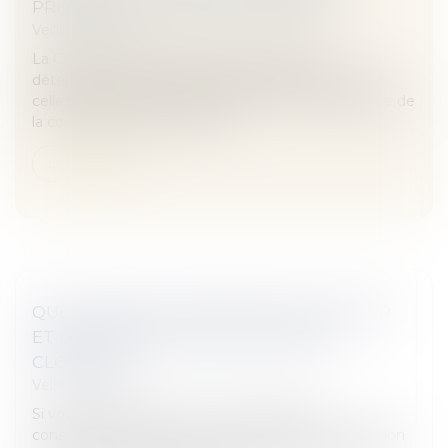
PRÉCISIONS JURISPRUDENTIELLES
Veille juridique
La Cour de cassation précise les règles de
détermination de l’existence d’une récompense et
celles relatives à la composition de la masse passive de
la communauté (Cass. 1ère ci...
Lire la suite
QUELLES SONT LES RÈGLES DE HAUTEUR
ET DE DISTANCE POUR UN MUR DE
CLÔTURE ?
Veille juridique
Si vous voulez délimiter votre propriété en
construisant un mur, vous en avez le droit à condition