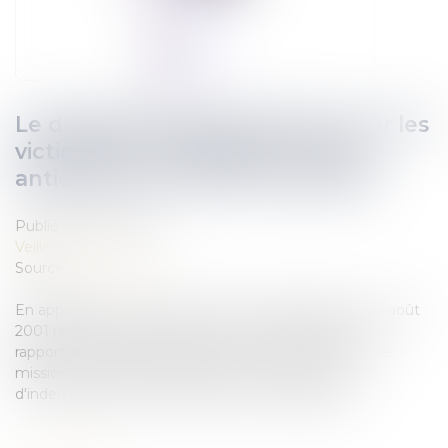
Le dispositif d'indemnisation pour les
victimes de la Dépakine : mieux
anticiper pour mieux indemniser
Publié le :
19/10/2022
Veille juridique
Source :
www.senat.fr
En application de l'article 57 de la loi organique du 1er août
2001 relative aux lois de finances, Christian Klinger,
rapporteur spécial de la mission « Santé », a mené une
mission de contrôle budgétaire sur le dispositif
d'indemnisation pour les victimes de la Dépakine...