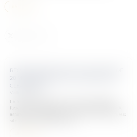
Lire la suite
RECONNAISSANCE FACIALE : SANCTION DE
20 MILLIONS D’EUROS À L’ENCONTRE DE
CLEARVIEW AI
Veille juridique
Le fonctionnement du service de reconnaissance
faciale de CLEARVIEW AI La société CLEARVIEW AI
aspire des photographies provenant de très nombreux
sites web, y compris des résea...
Lire la suite