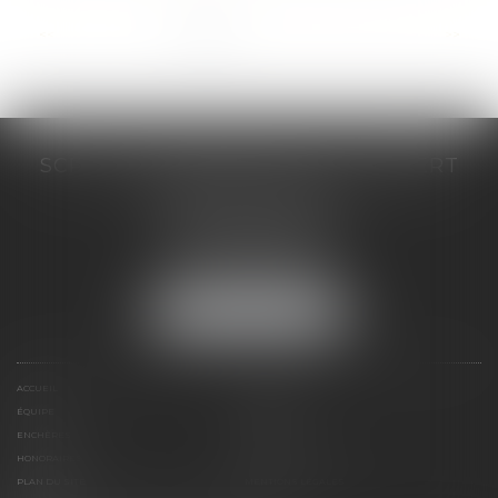
...
<<
<
1
2
3
4
5
6
7
>
>>
SCP COSTE DAUDÉ VALLET LAMBERT
230 Place Jacques Mirouze
Espace Pitot - Bât E
34000 MONTPELLIER
Tél :
04 67 04 89 89
Fax : 04 67 04 12 71
NOUS LOCALISER
ACCUEIL
CABINET
ÉQUIPE
COMPÉTENCES
ENCHÈRES
ACTUS
HONORAIRES
CONTACT
PLAN DU SITE
MENTIONS LÉGALES