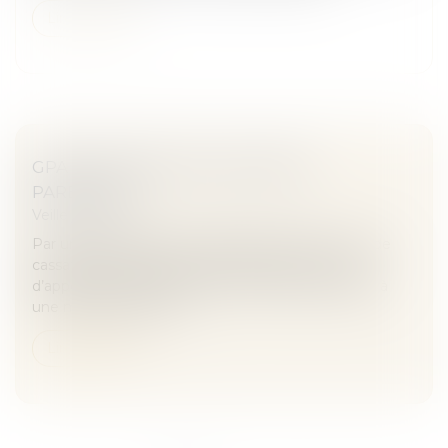
Lire la suite
GPA ET RETRAIT DE L'AUTORITÉ
PARENTALE
Veille juridique
Par un arrêt rendu le 21 septembre 2022, la Cour de
cassation valide la décision rendue par une Cour
d’appel ayant refusé de retirer l’autorité parentale à
une mère porteuse, à...
Lire la suite