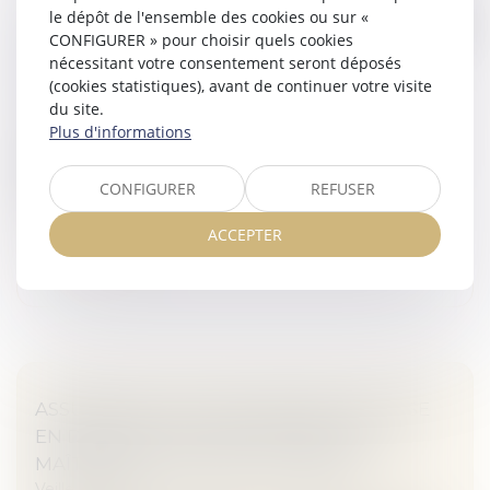
le dépôt de l'ensemble des cookies ou sur «
LE DISPOSITIF D'INDEMNISATION POUR LES
CONFIGURER » pour choisir quels cookies
VICTIMES DE LA DÉPAKINE : MIEUX
nécessitant votre consentement seront déposés
ANTICIPER POUR MIEUX INDEMNISER
(cookies statistiques), avant de continuer votre visite
Veille juridique
du site.
Plus d'informations
En application de l'article 57 de la loi organique du 1er
août 2001 relative aux lois de finances, Christian
Klinger, rapporteur spécial de la mission « Santé », a
CONFIGURER
REFUSER
mené une miss...
ACCEPTER
Lire la suite
ASSURANCE DO AVANT RÉCEPTION : MISE
EN DEMEURE DE L’ENTREPRISE PAR LE
MAÎTRE DE L’OUVRAGE LUI-MÊME
Veille juridique