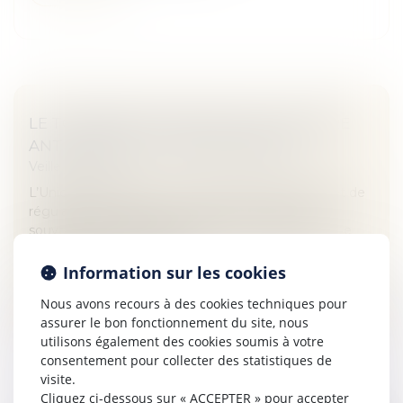
LE TOURNANT LÉGISLATIF DE L’IA ENTRE
ANTICIPATION ET RESPONSABILITÉ
Veille juridique
L’Union européenne cherche, à travers son paquet de
régulations relatives au numérique, à asseoir la
souveraineté numérique de l’Union européenne. Le
Conseil d’État n’est pas en...
Information sur les cookies
Lire la suite
Nous avons recours à des cookies techniques pour
assurer le bon fonctionnement du site, nous
utilisons également des cookies soumis à votre
consentement pour collecter des statistiques de
visite.
Cliquez ci-dessous sur « ACCEPTER » pour accepter