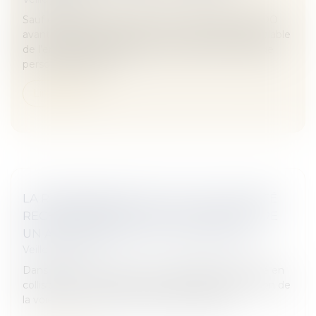
Sauf exception, la mise en œuvre de l’assurance DO
avant réception requiert la mise en demeure préalable
de l’entreprise défaillante par le maître de l’ouvrage
personnellement o...
Lire la suite
LA RESPONSABILITÉ DE LA COLLECTIVITÉ
RECHERCHÉE POUR LA COLLISION ENTRE
UN AUTOMOBILISTE ET UN CYCLISTE
Veille juridique
Dans cette commune, un automobiliste est entré en
collision avec un cycliste, au niveau de l’intersection de
la voie communale et d’une piste cyclable...