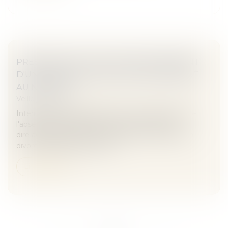
PRESCRIPTION : AVEU DE NON-PAIEMENT
D'UNE CRÉANCE DANS UN DIRE ADRESSÉ
AU NOTAIRE
Veille juridique
Interrompt la prescription l’aveu non équivoque de
l'absence de paiement d'une créance dans un
dire adressé au notaire chargé, dans le cadre d'un
divorce, d'élaborer le projet...
Lire la suite