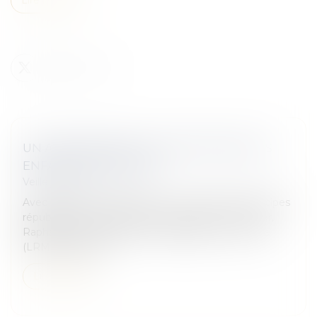
UN AMENDEMENT POUR PROTÉGER LES
ENFANTS INTERSEXES
Veille juridique
Avec l’arrivée du projet de loi « confortant les principes
républicains » à l’Assemblée nationale, le 1er février,
Raphaël Gérard, député La République en marche
(LRM) de Charen...
Lire la suite