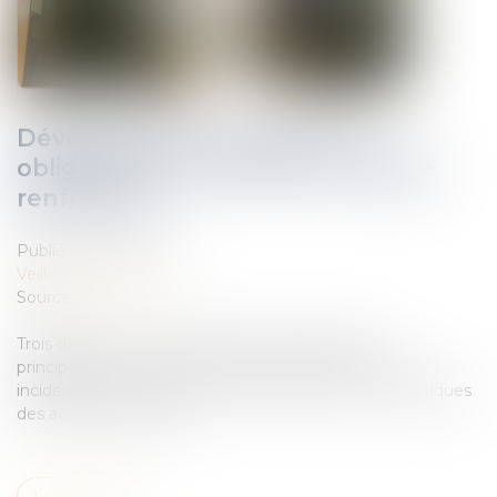
Développement durable : les
obligations des maîtres d’ouvrage
renforcées
Publié le :
27/01/2021
Veille juridique
Source :
www.weka.fr
Trois décrets de fin décembre 2020 modifiant
principalement le Code de l’environnement ont des
incidences, en matière environnementale, sur les pratiques
des acheteurs publics...
Lire la suite