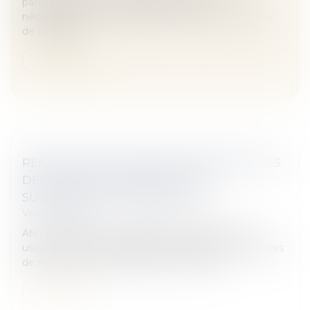
patient avant un acte médical lui cause
nécessairement un préjudice moral, a répété la Cour
de cassation...
Lire la suite
RÉNOVATION DU RÉGIME DÉCLARATIF DES
DÉCLARATIONS PARTIELLES DE
SUCCESSION - ASSURANCE VIE
Veille juridique
Afin de simplifier les obligations déclaratives des
usagers, le régime déclaratif des déclarations partielles
de succession – assurance-vie est rénové...
Lire la suite