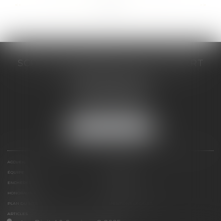
...
...
<<
<
86
87
88
89
90
91
92
>
>>
SCP COSTE DAUDÉ VALLET LAMBERT
230 Place Jacques Mirouze
Espace Pitot - Bât E
34000 MONTPELLIER
Tél :
04 67 04 89 89
Fax : 04 67 04 12 71
NOUS LOCALISER
ACCUEIL
CABINET
ÉQUIPE
COMPÉTENCES
ENCHÈRES
ACTUS
HONORAIRES
CONTACT
PLAN DU SITE
MENTIONS LÉGALES
ARTICLES