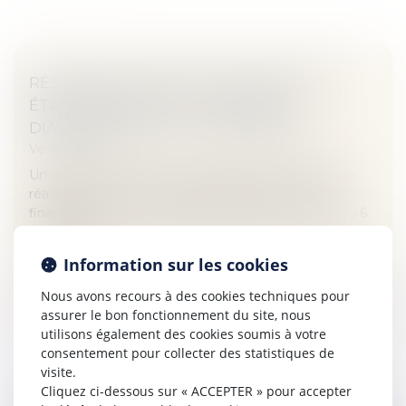
RÉSILIATION D’UN BAIL D’HABITATION :
ÉTABLISSEMENT ET CONTENU DU
DIAGNOSTIC SOCIAL ET FINANCIER
Veille juridique
Un décret du 5 janvier 2021 précise les modalités de
réalisation et le contenu du diagnostic social et
financier dont il est question à l’article 24 de la loi du 6
juillet 1989...
Information sur les cookies
Lire la suite
Nous avons recours à des cookies techniques pour
assurer le bon fonctionnement du site, nous
utilisons également des cookies soumis à votre
consentement pour collecter des statistiques de
visite.
Cliquez ci-dessous sur « ACCEPTER » pour accepter
DÉVELOPPEMENT DURABLE : LES