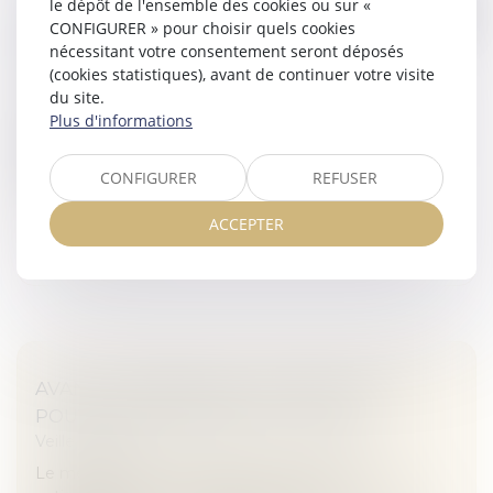
le dépôt de l'ensemble des cookies ou sur «
OBLIGATIONS DES MAÎTRES D’OUVRAGE
CONFIGURER » pour choisir quels cookies
nécessitant votre consentement seront déposés
RENFORCÉES
(cookies statistiques), avant de continuer votre visite
Veille juridique
du site.
Trois décrets de fin décembre 2020 modifiant
Plus d'informations
principalement le Code de l’environnement ont des
incidences, en matière environnementale, sur les
CONFIGURER
REFUSER
pratiques des acheteurs publics...
ACCEPTER
Lire la suite
AVANT L’OPÉRATION, LE PATIENT DOIT
POUVOIR SE PRÉPARER AU RISQUE
Veille juridique
Le médecin qui n’informe pas correctement son