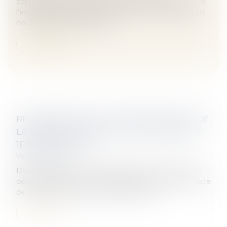
copropriété est réitérée chaque année à l’occasion de
l’exploitation saisonnière des locaux commerciaux, un
nouveau délai de prescripti...
Lire la suite
RÉGLEMENTATION TECHNIQUE & DROIT DE
LA CONSTRUCTION : CE QUI A CHANGÉ AU
1ER JANVIER 2022
Veille juridique
Dans le domaine de la réglementation technique, ce
début d'année est surtout marqué par la mise en place
de la RE 2020 et les nouvelles mesures...
Lire la suite