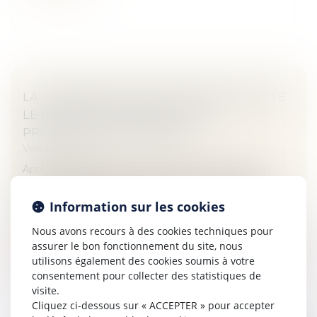
LA COMMISSION MIXTE PARITAIRE ADOPTE
LE PROJET DE LOI RELATIF À LA
PROTECTION DES ENFANTS
Veille juridique
Après une adoption à l’unanimité en 1ère lecture à
l’Assemblée Nationale en juillet puis au Sénat en
décembre dernier, députés et sénateurs, réunis en
Information sur les cookies
commission mixte paritaire...
Nous avons recours à des cookies techniques pour
Lire la suite
assurer le bon fonctionnement du site, nous
utilisons également des cookies soumis à votre
consentement pour collecter des statistiques de
visite.
Cliquez ci-dessous sur « ACCEPTER » pour accepter