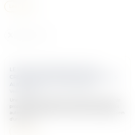
Lire la suite
LE SORT DES INVENTIONS ET DES
CRÉATIONS DE LOGICIEL DES STAGIAIRES
ALIGNÉ SUR CELUI DES SALARIÉS
Veille juridique
Une ordonnance organise la dévolution des droits de
propriété intellectuelle sur les actifs obtenus par des
auteurs de logiciels ou des inventeurs accueillis au sein
d'une entit...
Lire la suite