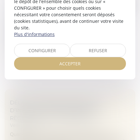
le dépôt de l'ensemble des cookies ou sur «
CONFIGURER » pour choisir quels cookies
HÉRITER DANS UNE FAMILLE RECOMPOSÉE
nécessitant votre consentement seront déposés
Veille juridique
(cookies statistiques), avant de continuer votre visite
du site.
Les familles recomposées sont très courantes. Lors
Plus d'informations
des successions, les règles de l'héritage sont
modifiées par cette nouvelle structure...
CONFIGURER
REFUSER
Lire la suite
ACCEPTER
DÉLAI DE PRESCRIPTION EN CAS
D’INFRACTION ININTERROMPUE AU
RÈGLEMENT DE COPROPRIÉTÉ
Veille juridique
Quand une même infraction au règlement de