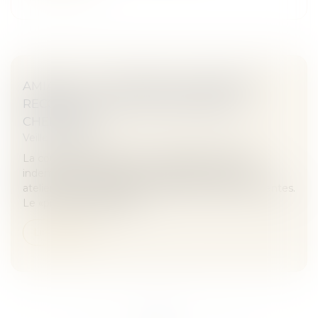
AMIANTE : UN «PRÉJUDICE D’ANXIÉTÉ»
RECONNU POUR UNE CENTAINE DE
CHEMINOTS
Veille juridique
La cour d’appel de Paris a condamné la SNCF à
indemniser des salariés qui travaillaient dans des
ateliers où des poussières d’amiante étaient présentes.
Le «préjudice d’anxiété»...
Lire la suite