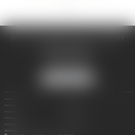
...
...
<<
<
37
38
39
40
41
42
43
>
>>
SCP COSTE DAUDÉ VALLET LAMBERT
230 Place Jacques Mirouze
Espace Pitot - Bât E
34000 MONTPELLIER
Tél :
04 67 04 89 89
Fax : 04 67 04 12 71
NOUS LOCALISER
ACCUEIL
CABINET
ÉQUIPE
COMPÉTENCES
ENCHÈRES
ACTUS
HONORAIRES
CONTACT
PLAN DU SITE
MENTIONS LÉGALES
ARTICLES