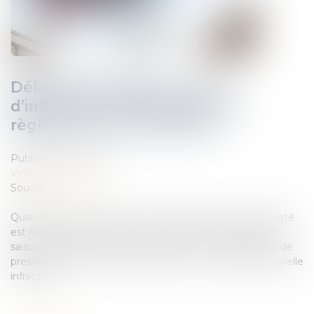
Délai de prescription en cas
d’infraction ininterrompue au
règlement de copropriété
Publié le :
12/01/2022
Veille juridique
Source :
www.efl.fr
Quand une même infraction au règlement de copropriété
est réitérée chaque année à l’occasion de l’exploitation
saisonnière des locaux commerciaux, un nouveau délai de
prescription ne recommence pas à courir à chaque nouvelle
infraction...