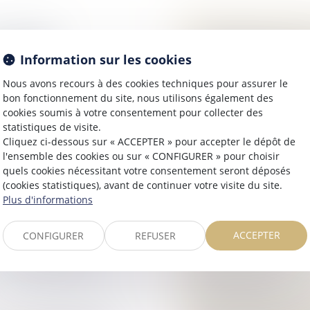
ÉMINAIRE
POURQUOI RECOU
TRAVAIL
CONSENTEMENT 
Information sur les cookies
Veille juridique
Nous avons recours à des cookies techniques pour assurer le
e de détente, un
bon fonctionnement du site, nous utilisons également des
Une séparation est tou
cookies soumis à votre consentement pour collecter des
e d'entreprise est un
bien pour les conjoin
statistiques de visite.
..
est qu’on a le sentim
Cliquez ci-dessous sur « ACCEPTER » pour accepter le dépôt de
l'ensemble des cookies ou sur « CONFIGURER » pour choisir
Lire la suite
quels cookies nécessitant votre consentement seront déposés
(cookies statistiques), avant de continuer votre visite du site.
Plus d'informations
ACCEPTER
CONFIGURER
REFUSER
COULEUR DE LA
DÉDUCTION D'UN
Veille juridique
Les prestations comp