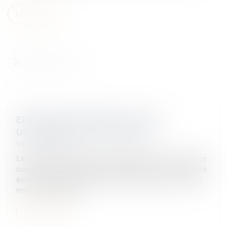
Lire la suite
EPARGNE DES MINEURS : QUELLE
UTILISATION PAR LES PARENTS
Veille juridique
Les sommes déposées par les parents sur un compte
ouvert au nom de leur enfant deviennent sa propriété
exclusive, quel que soit son âge. Néanmoins, l'enfant
mineur n'a pas la ca...
Lire la suite