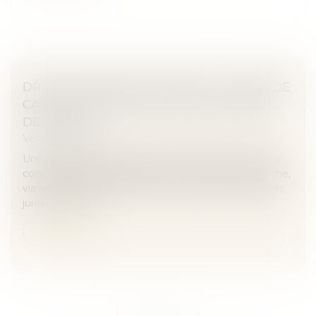
DROIT À L’OUBLI SUR GOOGLE : LA COUR DE
CASSATION DANS L’ATTENTE DE L’ARRÊT
DE LA CJUE
Veille juridique
Une nouvelle fois, la question du référencement des
condamnations pénales par les moteurs de recherche,
via les articles de presse, est soumise aux plus hautes
juridictions. Cet...
Lire la suite