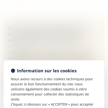
DROITS D'AUTEUR CONCERNANT DES
PHOTOGRAPHIES ILLUSTRANT LES
ARTICLES ARCHIVÉS D'UN JOURNAL
Veille juridique
L'exploitation de photographies illustrant les articles
archivés en PDF sur le site internet d'un journal
s'inscrit-elle dans la continuité de l'oeuvre première ou
constitue-t-e...
Information sur les cookies
Lire la suite
Nous avons recours à des cookies techniques pour
assurer le bon fonctionnement du site, nous
utilisons également des cookies soumis à votre
consentement pour collecter des statistiques de
visite.
Cliquez ci-dessous sur « ACCEPTER » pour accepter