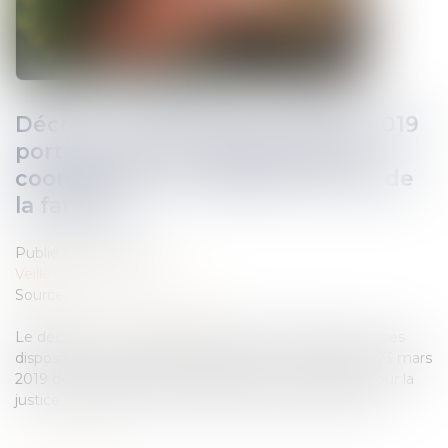
Décret n° 2019-756 du 22 juillet 2019
portant diverses dispositions de
coordination en matière de droit de
la famille
Publié le :
21/08/2019
Veille juridique
Source :
forum-famille.dalloz.fr
Le décret n° 2019-756 du 22 juillet 2019 portant diverses
dispositions de coordination de la loi n° 2019-222 du 23 mars
2019 de programmation 2018-2022 et de réforme pour la
justice est publié au Journal officiel du 24 juillet 2019...