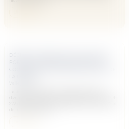
faute de traitement...
Lire la suite
DÉCRET N° 2019-756 DU 22 JUILLET 2019
PORTANT DIVERSES DISPOSITIONS DE
COORDINATION EN MATIÈRE DE DROIT DE
LA FAMILLE
Veille juridique
Le décret n° 2019-756 du 22 juillet 2019 portant
diverses dispositions de coordination de la loi n° 2019-
222 du 23 mars 2019 de programmation 2018-2022 et
de réforme pour la jus...
Lire la suite