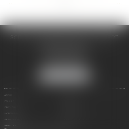
...
...
<<
<
159
160
161
162
163
164
165
>
>>
SCP COSTE DAUDÉ VALLET LAMBERT
230 Place Jacques Mirouze
Espace Pitot - Bât E
34000 MONTPELLIER
Tél :
04 67 04 89 89
Fax : 04 67 04 12 71
NOUS LOCALISER
ACCUEIL
CABINET
ÉQUIPE
COMPÉTENCES
ENCHÈRES
ACTUS
HONORAIRES
CONTACT
PLAN DU SITE
MENTIONS LÉGALES
ARTICLES