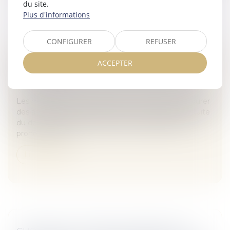
du site.
Plus d'informations
CONFIGURER
REFUSER
L'ORGANISATION PROVISOIRE DU DIVORCE
ACCEPTER
PEUT DURER - 11/02/2018 - LADEPECHE.FR
Veille juridique
Les mesures provisoires lors du divorce peuvent durer
des années, et parmi elles, figure l'occupation gratuite
du domicile par l'un des époux. Le jugement qui
prononce le div...
Lire la suite