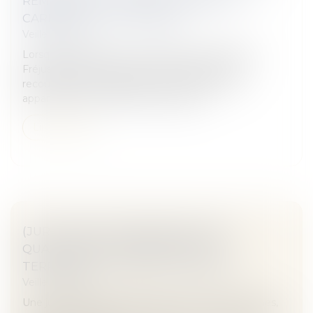
REMPLACER LA MOQUETTE PAR DU
CARRELAGE ? | SOS CONSO
Veille juridique
Lorsque la résidence Les terrasses de Tassigny, à
Fréjus (Var), est construite, ses coursives sont
recouvertes de moquette, ce qui permet aux
appartements de bénéficier du label...
Lire la suite
(JUR) FONDS D’INDEMNISATION ET
QUALITÉ DE VICTIME D’ACTE DE
TERRORISME – GAZETTE DU PALAIS
Veille juridique
Une justiciable, exposant s’être trouvée à Vincennes,