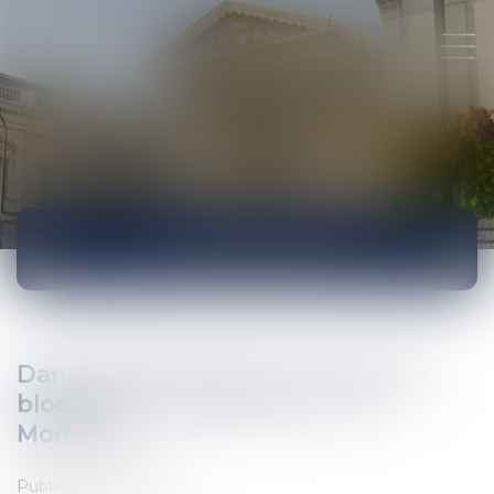
ACTUALITÉS
Dans le BTP, le taux de « factures
bloquées » est de 1 sur 7 - Le
Moniteur
Publié le :
15/02/2018