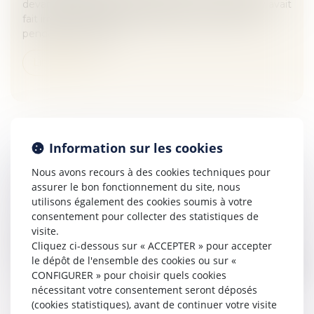
devant un magasin au moment où un terroriste y avait
fait irruption et s’être réfugiée dans son véhicule
pendant une partie...
Lire la suite
Information sur les cookies
DANS LE BTP, LE TAUX DE « FACTURES
Nous avons recours à des cookies techniques pour
BLOQUÉES » EST DE 1 SUR 7 - LE MONITEUR
assurer le bon fonctionnement du site, nous
Veille juridique
utilisons également des cookies soumis à votre
consentement pour collecter des statistiques de
La 2e édition du baromètre trimestriel Médiateur des
visite.
entreprises – Sidetrade, dévoilée ce 13 février, confirme
Cliquez ci-dessous sur « ACCEPTER » pour accepter
une stabilité des indicateurs. Les pratiques des
le dépôt de l'ensemble des cookies ou sur «
entreprises du BT...
CONFIGURER » pour choisir quels cookies
nécessitant votre consentement seront déposés
Lire la suite
(cookies statistiques), avant de continuer votre visite