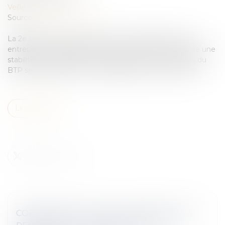
Veille juridique
Source :
www.lemoniteur.fr
La 2e édition du baromètre trimestriel Médiateur des
entreprises – Sidetrade, dévoilée ce 13 février, confirme une
stabilité des indicateurs. Les pratiques des entreprises du
BTP se rapprochent de celles observées en moyenne...
Lire la suite
COPROPRIÉTÉ : QUELLE MAJORITÉ POUR