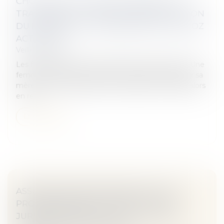
CHOIX DE LA VICTIME DE CESSER TOUT
TRAITEMENT ET DATE DE CONSOLIDATION
DU DOMMAGE - RESPONSABILITÉ | DALLOZ
ACTUALITÉ
Veille juridique
Les faits de l’espèce méritent d’être mentionnés. Une
femme est devenue stérile ) la suite de la prise, par sa
mère lors de sa grossesse, de Distilbène. Elle agit alors
en res...
Lire la suite
ASSURANCES RESPONSABILITÉ CIVILE
PROFESSIONNELLE ET PROTECTION
JURIDIQUE POUR SCP ET SEL - MACSF