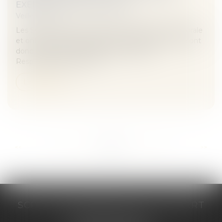
EXERCICE PROFESSIONNEL
Veille juridique
Les SCP et SEL sont dotées de la personnalité morale
et ont pour objet l’exercice de la profession. Elles sont
donc soumises à l’obligation d’assurance
Responsabilité Civile Pro...
Lire la suite
...
...
<<
<
244
245
246
247
248
249
250
>
>>
SCP COSTE DAUDÉ VALLET LAMBERT
230 Place Jacques Mirouze