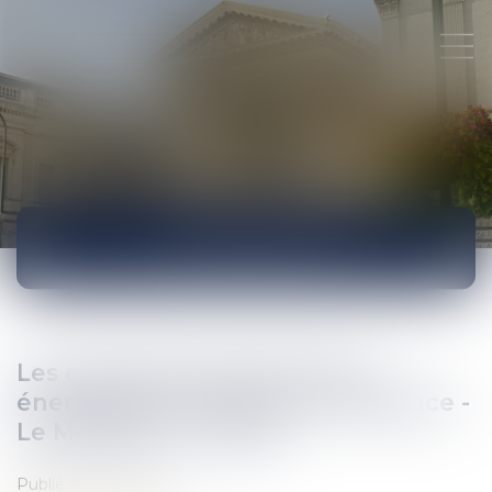
ACTUALITÉS
Les contrats de performance
énergétique montent en puissance -
Le Moniteur © wordle
Publié le :
28/06/2017