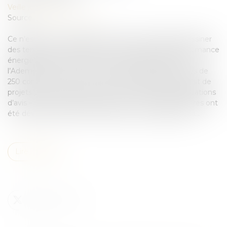
Veille juridique
Source :
www.lemoniteur.fr
Ce n’est qu’un échantillon. Mais il permet déjà de dessiner
des tendances. L’Observatoire des contrats de performance
énergétique (OCPE), lancé en mai 2016 par le CSTB,
l’Ademe et le Cerema, a récolté des données sur près de
250 contrats en cours (1). Pour l’essentiel (86%), il s’agit de
projets publics, plus facile à repérer – grâce aux publications
d’avis – que les opérations privées. Les premiers chiffres ont
été dévoilés le 20 juin à Paris par les trois organismes...
Lire la suite