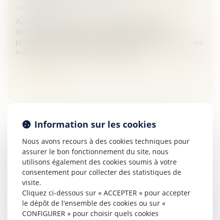
Veille juridique
Au moment où le Comité consultatif national
d’éthique se prononce pour l’ouverture de la
procréation médicalement assistée (PMA) aux couples
lesbiens et aux femmes célibataires,...
Lire la suite
Information sur les cookies
Nous avons recours à des cookies techniques pour
UN PARENT PEUT-IL REFUSER DE CONFIER
assurer le bon fonctionnement du site, nous
SES ENFANTS AU CONCUBIN DE L'AUTRE
utilisons également des cookies soumis à votre
PARENT DANS LE CADRE DE L'EXERCICE DE
consentement pour collecter des statistiques de
SON DROIT DE VISITE ET D'HÉBERGEMENT
visite.
Cliquez ci-dessous sur « ACCEPTER » pour accepter
? | NET-IRIS 2017
le dépôt de l'ensemble des cookies ou sur «
Veille juridique
CONFIGURER » pour choisir quels cookies