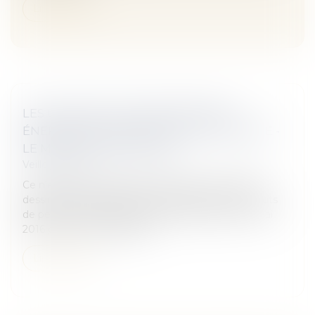
Lire la suite
LES CONTRATS DE PERFORMANCE
ÉNERGÉTIQUE MONTENT EN PUISSANCE -
LE MONITEUR © WORDLE
Veille juridique
Ce n’est qu’un échantillon. Mais il permet déjà de
dessiner des tendances. L’Observatoire des contrats
de performance énergétique (OCPE), lancé en mai
2016 par le CSTB, l’Ademe...
Lire la suite