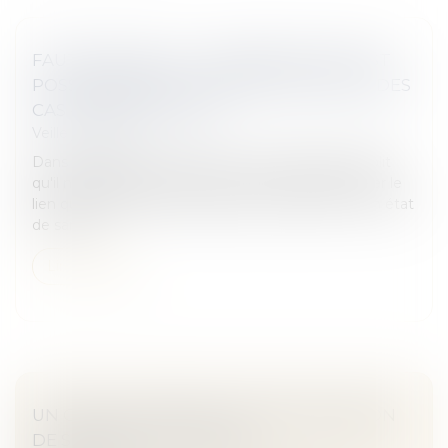
FAUTE MÉDICALE : L'INDEMNISATION EST
POSSIBLE DANS LA GRANDE MAJORITÉ DES
CAS - FRANCETVINFO
Veille juridique
Dans un arrêt du 22 juin, la Cour de cassation établit
qu'il n'appartient pas au patient victime de prouver le
lien qui existerait entre la faute du médecin et son état
de santé...
Lire la suite
UN COUPLE INTERDIT DE PMA EN RAISON
DE SON ÂGE | SOS CONSO