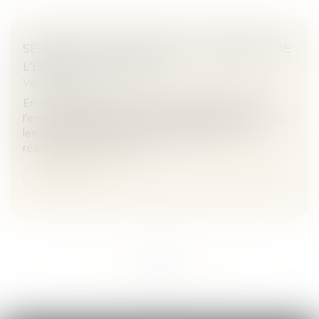
SÉPARATION DES PARENTS : RÉSIDENCE DE
L'ENFANT | JUSTICE.FR
Veille juridique
En cas de séparation des parents, la résidence de
l'enfant est fixée soit chez l'un des parents, soit chez
les deux parents en cas de garde alternée. La
résidence de l'enfant pe...
Lire la suite
...
...
<<
<
274
275
276
277
278
279
280
>
>>