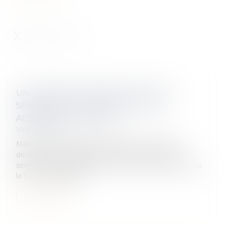
UN ACCIDENT SURVENU LORS D'UN
SÉMINAIRE D'ENTREPRISE EST UN
ACCIDENT DU TRAVAIL
Veille juridique
Même s'il s'est produit pendant une journée de
détente, un accident qui survient au cours d'un
séminaire d'entreprise est un accident du travail, juge
la Cour de cassation...
Lire la suite