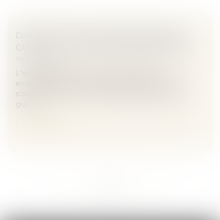
DRAME DANS UN CANYON EN CORSE : LE
GUIDE A-T-IL COMMIS UNE IMPRUDENCE ?
Veille juridique
L'enquête après la mort de cinq personnes,
emportées par une crue dans un canyon en Corse,
s'oriente autour d'une éventuelle imprudence du
guide...
Lire la suite
...
...
<<
<
218
219
220
221
222
223
224
>
>>