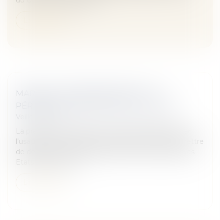
du CGI). Les prestations...
Lire la suite
MARQUE TRIDIMENSIONNELLE ET
PÉRIMÈTRE TERRITORIAL DE L'USAGE
Veille juridique
La preuve de l’acquisition du caractère distinctif par
l’usage d’une marque tridimensionnelle doit permettre
de démontrer cette acquisition dans l’ensemble des
Etats membres de...
Lire la suite