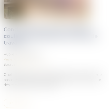
Condamné pour avoir changé la
couleur de la peinture en cours de
travaux !
Publié le :
08/08/2018
Veille juridique
Source :
www.batirama.com
Quels risques encourt la société de peinture qui n’informe
pas le maître d’œuvre du changement du choix de teinte
désiré par le maître d''ouvrage ?
Lire la suite