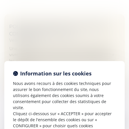
POURQUOI RECOURIR AU DIVORCE PAR
CONSENTEMENT MUTUEL ?
Veille juridique
Une séparation est toujours une situation difficile à
vivre, aussi bien pour les conjoints, mais surtout pour
les enfants. La raison est qu’on a le sentiment d’avoir
échoué quel...
Information sur les cookies
Lire la suite
Nous avons recours à des cookies techniques pour
assurer le bon fonctionnement du site, nous
utilisons également des cookies soumis à votre
consentement pour collecter des statistiques de
visite.
Cliquez ci-dessous sur « ACCEPTER » pour accepter
le dépôt de l'ensemble des cookies ou sur «
CONDAMNÉ POUR AVOIR CHANGÉ LA
CONFIGURER » pour choisir quels cookies
COULEUR DE LA PEINTURE EN COURS DE