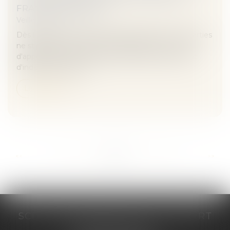
FRANCIS LEFEBVRE
Veille juridique
Dès lors que le contrat de travail signé entre les parties
ne stipule aucune condition suspensive, une cour
d'appel ne saurait rejeter la demande en paiement
d'indemnités de rup...
Lire la suite
...
...
<<
<
297
298
299
300
301
302
303
>
>>
SCP COSTE DAUDÉ VALLET LAMBERT
230 Place Jacques Mirouze