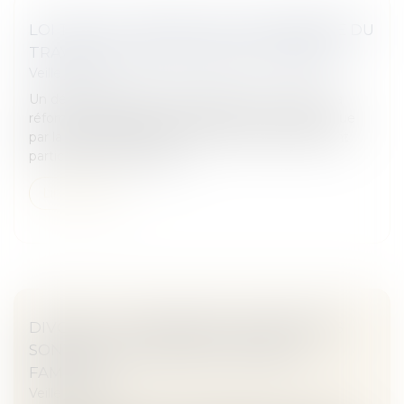
LOI TRAVAIL : DÉCRET SUR LA MÉDECINE DU
TRAVAIL - ÉDITIONS FRANCIS LEFEBVRE
Veille juridique
Un décret du 27 décembre 2016 met en œuvre la
réforme d'ampleur de la médecine du travail prévue
par la loi 2016-1088 du 8 août 2016 (loi Travail). Sont
particulièrement à signa...
Lire la suite
DIVORCE : LES PENSIONS ALIMENTAIRES
SONT MIEUX GARANTIES | DOSSIER
FAMILIAL
Veille juridique