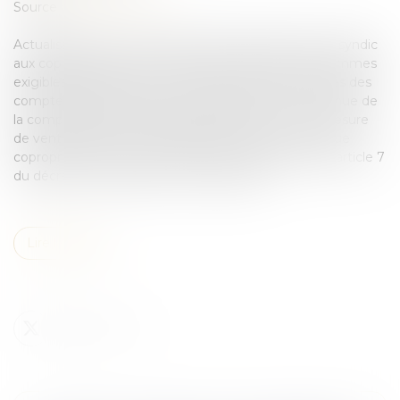
Source :
lemondedudroit.fr
Actualisation du contenu de l'information due par le syndic
aux copropriétaires en matière de ventilation des sommes
exigibles ainsi que de la nomenclature et des intitulés des
comptes du syndicat des copropriétaires. Pour la tenue de
la comptabilité du syndicat, le syndic doit être en mesure
de ventiler les sommes exigibles à recevoir de chaque
copropriétaire selon les quatre rubriques définies à l'article 7
du décret n° 2005-240 du 14 mars 2005...
Lire la suite