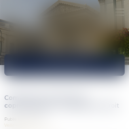
ACTUALITÉS
Comptes du syndicat des
copropriétaires - Le Monde du Droit
Publié le :
03/01/2017
Veille juridique