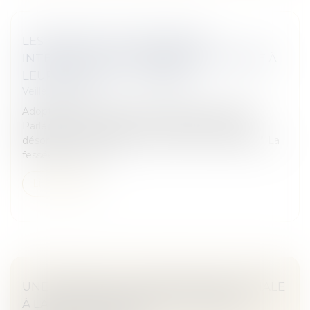
LES PARENTS ONT DÉSORMAIS
INTERDICTION DE DONNER UNE FESSÉE À
LEURS ENFANTS - L'EXPRESS
Veille juridique
Adoptée définitivement jeudi 22 décembre par le
Parlement, la loi Egalité et citoyenneté interdit
désormais "tout recours aux violences corporelles". La
fessée, c'est fini. D...
Lire la suite
UNE SEMAINE DE JURISPRUDENCE SOCIALE
À LA COUR DE CASSATION - ÉDITIONS