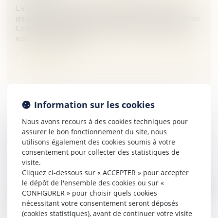
L’expérimentation dans vingt départements de la
garantie contre les impayés a donné de bons résultats.
Ce dispositif apporte une aide concrète aux parents
isolés en situation de...
Lire la suite
Information sur les cookies
Nous avons recours à des cookies techniques pour
ENTREPRISES : CE QUE LE DROIT À LA
assurer le bon fonctionnement du site, nous
utilisons également des cookies soumis à votre
DÉCONNEXION VA CHANGER, SOCIAL - LES
consentement pour collecter des statistiques de
ECHOS
visite.
Veille juridique
Cliquez ci-dessous sur « ACCEPTER » pour accepter
La loi travail oblige à partir du 1 er janvier les
le dépôt de l'ensemble des cookies ou sur «
employeurs à réguler l’usage des mails. La CGPME
CONFIGURER » pour choisir quels cookies
regrette la « judiciarisation croissante » des relations
nécessitant votre consentement seront déposés
sociales. Le droi...
(cookies statistiques), avant de continuer votre visite