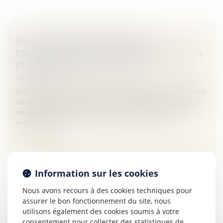
SANTÉ -PRÉRETRAITE AMIANTE :
EXTENSION DU DISPOSITIF À LA FONCTION
PUBLIQUE | SERVICE-PUBLIC.FR
Veille juridique
Depuis le 1er avril 2017, les fonctionnaires et les agents
contractuels de droit public reconnus atteints, au titre
de leur activité dans la fonction publique, d'une
maladie pro...
Lire la suite
Information sur les cookies
Nous avons recours à des cookies techniques pour
assurer le bon fonctionnement du site, nous
utilisons également des cookies soumis à votre
SÉPARATION DE CONCUBINS : LA
consentement pour collecter des statistiques de