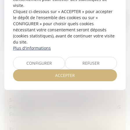
CONSTRUCTION SUR LE TERRAIN DE L’UN
visite.
D’EUX - LA GAZETTE DU PALAIS
Cliquez ci-dessous sur « ACCEPTER » pour accepter
le dépôt de l'ensemble des cookies ou sur «
Veille juridique
CONFIGURER » pour choisir quels cookies
Lorsque deux concubins se séparent, la maison, édifiée
nécessitant votre consentement seront déposés
sur un terrain appartenant à concubine et dont la
(cookies statistiques), avant de continuer votre visite
construction a été financée par divers emprunts, est
du site.
vendue. Les parties...
Plus d'informations
Lire la suite
CONFIGURER
REFUSER
ACCEPTER
SUCCESSION : LES DISPOSITIONS À
PRENDRE, LES PIÈGES À ÉVITER - LES ECHOS
PATRIMOINE ©SHUTTERSTOCK
Veille juridique
En matière d'héritage et de transmission de son