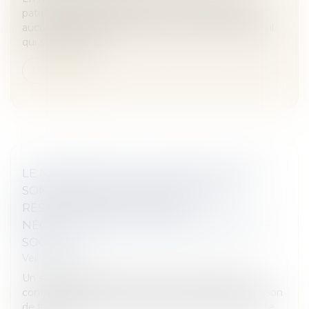
patrimoine, il faut anticiper. Car, si vous ne prenez
aucune disposition de votre vivant, c'est le Code civil
qui s'applique. Or,...
Lire la suite
LE NON-RESPECT PAR L'EMPLOYEUR DE
SON OBLIGATION DE SÉCURITÉ DE
RÉSULTAT NE JUSTIFIE PAS
NÉCESSAIREMENT UNE PRISE D'ACTE - RF
SOCIAL
Veille juridique
Un salarié peut prendre acte de la rupture de son
contrat de travail aux torts de son employeur en raison
de faits qu’il reproche à ce dernier. Cette prise d’acte