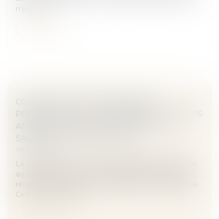
n’est justi...
Lire la suite
CONVOCATION À UN ENTRETIEN
PRÉALABLE : DOIT-ON PRÉCISER LES GRIEFS
AFIN DE RESPECTER LES DROITS DU
SALARIÉ ? - EDITIONS TISSOT
Veille juridique
La convocation à un entretien préalable est adressée
au salarié par lettre recommandée avec accusé de
réception ou remise en main propre contre décharge.
Cette convocation à...
Lire la suite