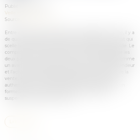
Publié le :
13/04/2017
Veille juridique
Source :
edito.seloger.com
Entre compromis, promesse et acte définitif de vente, il y a
de quoi se perdre. Avant-contrat qui engage ou contrat qui
scelle la vente de façon définitive... SeLoger' vous guide. Le
compromis de vente est un avant-contrat qui engage les
deux parties Le compromis de vente est considéré comme
un avant-contrat, puisqu’il s’agit d’un contrat que le vendeur
et l’acheteur signent pour s’accorder sur les termes de la
vente, avant même la signature définitive de l'acte
authentique. Ce contrat permet de s’accorder de façon
formelle sur le prix de vente du bien, les clauses
suspensives, la date de la vente...
Lire la suite