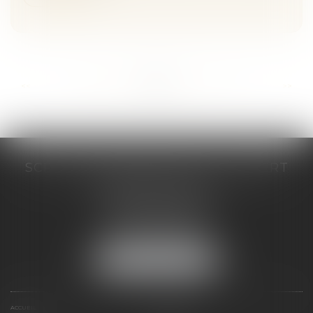
...
...
<<
<
285
286
287
288
289
290
291
>
>>
SCP COSTE DAUDÉ VALLET LAMBERT
230 Place Jacques Mirouze
Espace Pitot - Bât E
34000 MONTPELLIER
Tél :
04 67 04 89 89
Fax : 04 67 04 12 71
NOUS LOCALISER
ACCUEIL
CABINET