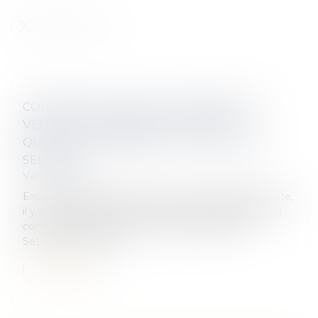
COMPROMIS DE VENTE, PROMESSE DE
VENTE, ACTE DÉFINITIF DE VENTE...
QUELLES DIFFÉRENCES ? | ACTUALITÉS
SELOGER
Veille juridique
Entre compromis, promesse et acte définitif de vente,
il y a de quoi se perdre. Avant-contrat qui engage ou
contrat qui scelle la vente de façon définitive...
SeLoger' vous guid...
Lire la suite