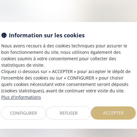
TER LE
COMMENT S’OPPO
 APRÈS UN
PERSONNELLES?
Veille juridique
Comprendre le droit 
Information sur les cookies
valoir, afin de garde
 la suite d’un
le but de leur collec
e loi déposée à
Nous avons recours à des cookies techniques pour assurer le
 l’un d...
bon fonctionnement du site, nous utilisons également des
cookies soumis à votre consentement pour collecter des
statistiques de visite.
Lire la suite
Cliquez ci-dessous sur « ACCEPTER » pour accepter le dépôt de
l'ensemble des cookies ou sur « CONFIGURER » pour choisir
quels cookies nécessitant votre consentement seront déposés
(cookies statistiques), avant de continuer votre visite du site.
Plus d'informations
AÎTRE
LES ETATS DE L’
ACCEPTER
CONFIGURER
REFUSER
NT LA RETENUE
RECONNAÎTRE LA 
HOMOSEXUEL ET 
Veille juridique