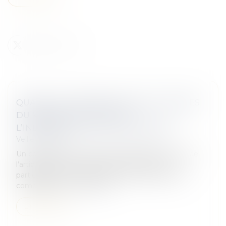
QUAND LA CONTRIBUTION AUX CHARGES
DU MÉNAGE FAIT ÉCHEC À
L’INDEMNISATION D’UN CONCUBIN
Veille juridique
Un concubin ne peut pas être indemnisé au titre de
l’article 555 du Code civil sans rechercher si sa
participation à la construction de la maison de sa
compagne, qui a constitué...
Lire la suite