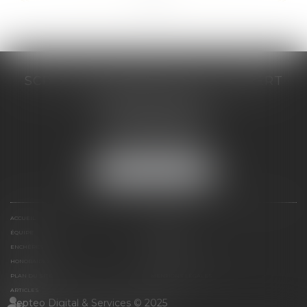
SCP COSTE DAUDÉ VALLET LAMBERT
230 Place Jacques Mirouze
Espace Pitot - Bât E
34000 MONTPELLIER
Tél :
04 67 04 89 89
Fax : 04 67 04 12 71
NOUS LOCALISER
ACCUEIL
CABINET
ÉQUIPE
COMPÉTENCES
ENCHÈRES
ACTUS
HONORAIRES
CONTACT
PLAN DU SITE
MENTIONS LÉGALES
ARTICLES
Septeo Digital & Services © 2025