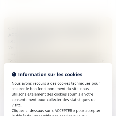
CELUI QUI INVOQUE LE CARACTÈRE NON
APPARENT D’UN VICE À LA RÉCEPTION
DOIT LE PROUVER
Veille juridique
Le maître de l’ouvrage ou l’acquéreur, qui agit sur le
fondement de l’article 1792 du Code civil, doit prouver
que les conditions d’application de ce texte sont
réunies et donc...
Information sur les cookies
Lire la suite
Nous avons recours à des cookies techniques pour
assurer le bon fonctionnement du site, nous
utilisons également des cookies soumis à votre
consentement pour collecter des statistiques de
visite.
Cliquez ci-dessous sur « ACCEPTER » pour accepter
le dépôt de l'ensemble des cookies ou sur «