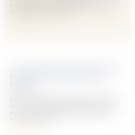
constructeur aux fins d’indemnisation de préjudices
résultant de l’absence d’assur...
Lire la suite
LA FAUTE INEXCUSABLE DE L'EMPLOYEUR
EST ASSOCIÉE À LA CONSCIENCE DU
DANGER
Veille juridique
Dans le cadre d'un accident du travail, un employeur
ne commet pas de faute inexcusable s'il ne pouvait
avoir une conscience pleine et entière du risque
auquel sa salariée était...
Lire la suite