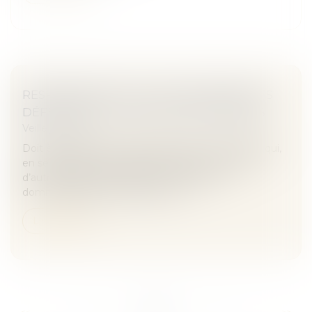
RESPONSABILITÉ DU FAIT DES PRODUITS
DÉFECTUEUX : LE DOUTE RESTE PERMIS
Veille juridique
Doit être approuvée la décision de la cour d’appel qui,
en se fondant sur le rapport d’expertise écartant
d’autres causes de rupture de la prothèse
dommageable et la faute du mé...
Lire la suite
...
...
<<
<
26
27
28
29
30
31
32
>
>>