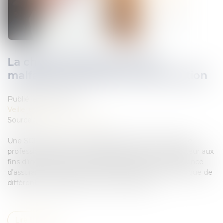
La charge de la preuve des
malfaçons affectant la construction
Publié le :
31/03/2022
Veille juridique
Source :
www.actu-juridique.fr
Une SCI acquéreuse d’un bâtiment construit à usage
professionnel et son locataire assignent le constructeur aux
fins d’indemnisation de préjudices résultant de l’absence
d’assurance dommages-ouvrage et décennale ainsi que de
différentes malfaçons et non-conformités.
Lire la suite