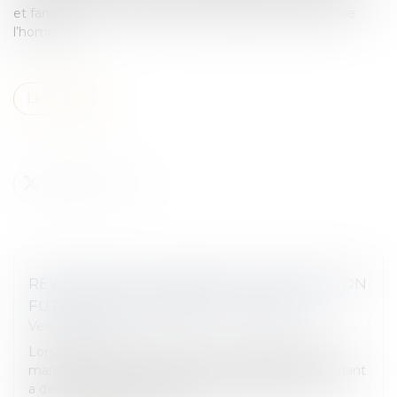
et familiale) de la Convention européenne des droits de
l’homme.
Lire la suite
RÉVOCATION DU MANDAT DE PROTECTION
FUTURE POUR ABSENCE DE RIGUEUR
Veille juridique
Lorsque le manque de rigueur et de diligences du
mandataire dans la gestion du patrimoine du mandant
a des conséquences financières négatives pour ce