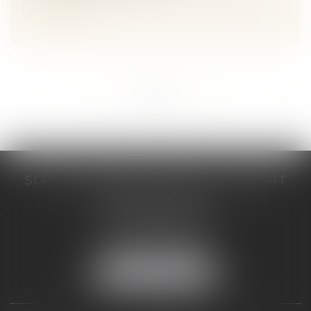
Lire la suite
...
...
<<
<
154
155
156
157
158
159
160
>
>>
SCP COSTE DAUDÉ VALLET LAMBERT
230 Place Jacques Mirouze
Espace Pitot - Bât E
34000 MONTPELLIER
Tél :
04 67 04 89 89
Fax : 04 67 04 12 71
NOUS LOCALISER