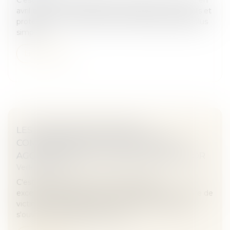
avril dernier : les PME pourront déposer des brevets et
protéger leurs innovations de manière beaucoup plus
simple...
Lire la suite
LES LABORATOIRES SERVIER
COMPARAISSENT POUR TROMPERIE
AGGRAVÉE DANS L'AFFAIRE DU MÉDIATOR
Veille juridique
C'est un procès qui revêt une dimension
exceptionnelle, tant par sa durée que par le nombre de
victimes et parties civiles. Le procès du Mediator
s'ouvre lundi 23 septembre, dev...