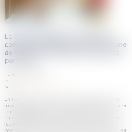
La CEDH rappelle la nécessité de
concilier les intérêts en jeu lors d'une
demande de déchéance d'autorité
parentale
Publié le :
02/10/2019
Veille juridique
Source :
www.actualitesdudroit.fr
En ayant ni cherché à se livrer à un véritable exercice de
mise en balance entre les intérêts de l’enfant et ceux de sa
famille biologique, ni pris en compte l’évolution de la
situation familiale de la mère pour prononcer le retrait de
l’autorité parentale et autorisé l’adoption, les autorités
internes ont violé l’article 8 (droit au respect de la vie privée