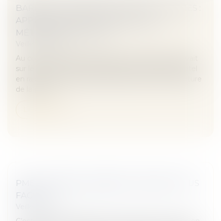
BARÈME D’INDEMNISATION DES VICTIMES :
APPRÉCIATION SOUVERAINE DE LA
MÉTHODE DE CALCUL
Veille juridique
Au cours d’un séjour à l’hôtel, un client qui se trouvait
sur le balcon, n’avait pu regagner sa chambre d’hôtel
en raison de la défectuosité du système de fermeture
de la porte-...
Lire la suite
PME : DÉPOSER UN BREVET DEVIENT PLUS
FACILE
Veille juridique
C’est une des conséquences de la loi Pacte, votée en