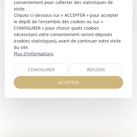
consentement pour collecter des statistiques de
visite.
Cliquez ci-dessous sur « ACCEPTER » pour accepter
le dépôt de l'ensemble des cookies ou sur «
CONFIGURER » pour choisir quels cookies
nécessitant votre consentement seront déposés
ESSAIS NUCLÉAIRES : LE NOMBRE DE
(cookies statistiques), avant de continuer votre visite
du site.
VICTIMES INDEMNISÉES EN FORTE HAUSSE
Plus d'informations
Veille juridique
Le comité d’indemnisation des victimes des essais
CONFIGURER
REFUSER
nucléaires (CIVEN) a pour mission d’examiner la validité
des demandes d’indemnisation des personnes
ACCEPTER
atteintes d’une maladie pot...
Lire la suite