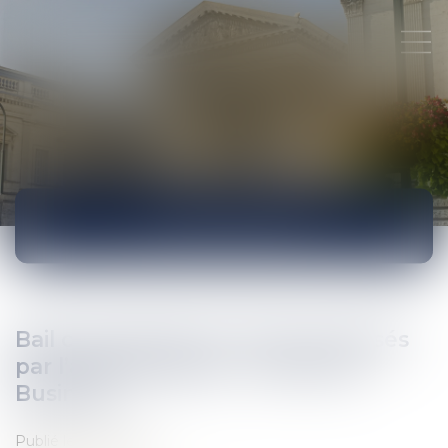
ACTUALITÉS
Bail commercial et travaux imposés
par l’administration - Les Echos
Business
Publié le :
13/12/2017