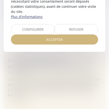
nécessitant votre consentement seront déposés
2017, que l’indisponibilité de la salle d’opération dans le
(cookies statistiques), avant de continuer votre visite
délai exigé par l’état de santé du patient révèle une
du site.
faute dan...
Plus d'informations
Lire la suite
CONFIGURER
REFUSER
ACCEPTER
PUBLICITÉ MODERNE D'UNE
CONDAMNATION POUR CONTREFAÇON
Veille juridique
L'article L. 715-7-1 du code de la propriété intellectuelle
prévoit : " En cas de condamnation pour contrefaçon
[...], la juridiction peut aussi ordonner toute mesure
appropriée...
Lire la suite