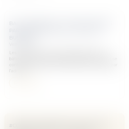
BAIL COMMERCIAL ET TRAVAUX IMPOSÉS
PAR L’ADMINISTRATION - LES ECHOS
BUSINESS
Veille juridique
Les travaux prescrits par l’administration dans un
bâtiment loué sont à la charge du bailleur. Sauf clause
contraire stipulée dans le bail, les travaux ordonnés par
l’adminis...
Lire la suite
#COPYRIGHTMADNESS : LEGO, VELCRO,