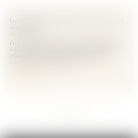
IL SE BLESSE EN MONTANT DANS UN TER |
SOS CONSO
Veille juridique
En mars 2015, M. Dupont (nom inventé), infirmier, 57
ans, assigne la SNCF devant le tribunal de grande
instance de Lille, afin d’être dédommagé des
conséquences d’un accident qu...
Lire la suite
...
...
<<
<
253
254
255
256
257
258
259
>
>>