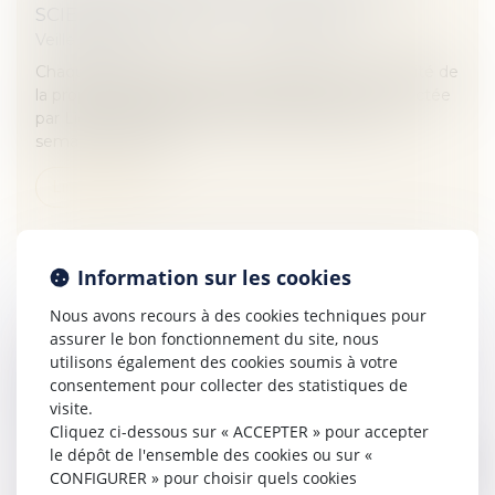
SCIENCE OUVERTE... - NUMERAMA
Veille juridique
Chaque week-end, c'est la compilation de l'actualité de
la propriété intellectuelle et de ses dérives, concoctée
par Lionel Maurel et Thomas Fourmeux. Cette
semaine, le Copyr...
Lire la suite
Information sur les cookies
Nous avons recours à des cookies techniques pour
assurer le bon fonctionnement du site, nous
RESPONSABILITÉ POUR FAUTE DE
utilisons également des cookies soumis à votre
L’HÔPITAL EN CAS DE BLOC OPÉRATOIRE
consentement pour collecter des statistiques de
INDISPONIBLE - MACSF EXERCICE
visite.
Cliquez ci-dessous sur « ACCEPTER » pour accepter
PROFESSIONNEL
le dépôt de l'ensemble des cookies ou sur «
Veille juridique
CONFIGURER » pour choisir quels cookies
Le Conseil d’Etat décide, dans un arrêt du 19 juillet