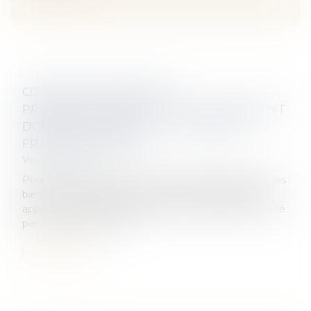
COMMENT APPRÉCIER LA
PROPORTIONNALITÉ DU CAUTIONNEMENT
DONNÉ PAR UN ÉPOUX ? - ÉDITIONS
FRANCIS LEFEBVRE
Veille juridique
Pour la première fois, la Cour de cassation juge que les
biens communs doivent être pris en compte pour
apprécier la proportionnalité du cautionnement donné
par un époux commun...
Lire la suite