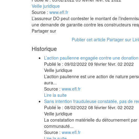
Veille juridique
Source :
www.efl.fr
L’assureur DO peut contester le montant de l’indemnisat
une demande de garantie contre les constructeurs res
Partager sur
Publier cet article
Partager sur Li
Historique
L’action paulienne engagée contre une donation 
Publié le :
09/02/2022
09
février
févr.
02
2022
Veille juridique
L’action paulienne est une action de nature pers
aura...
Source :
www.efl.fr
Lire la suite
Sans intention frauduleuse constatée, pas de 
Publié le :
08/02/2022
08
février
févr.
02
2022
Veille juridique
La constatation matérielle du détournement par 
communauté...
Source :
www.efl.fr
Lire la suite