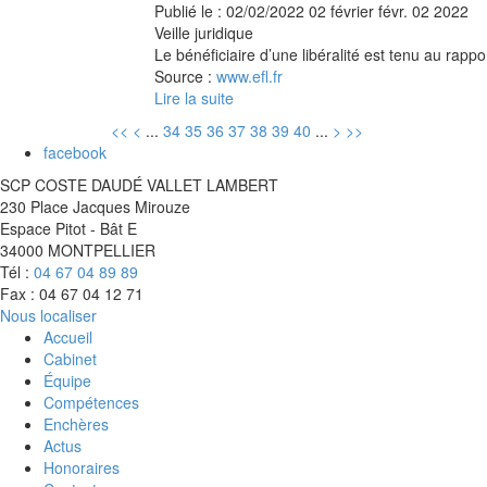
Publié le :
02/02/2022
02
février
févr.
02
2022
Veille juridique
Le bénéficiaire d’une libéralité est tenu au rappor
Source :
www.efl.fr
Lire la suite
<<
<
...
34
35
36
37
38
39
40
...
>
>>
facebook
SCP COSTE DAUDÉ VALLET LAMBERT
230 Place Jacques Mirouze
Espace Pitot - Bât E
34000 MONTPELLIER
Tél :
04 67 04 89 89
Fax : 04 67 04 12 71
Nous localiser
Accueil
Cabinet
Équipe
Compétences
Enchères
Actus
Honoraires