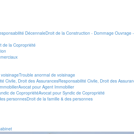
esponsabilité Décennale
Droit de la Construction - Dommage Ouvrage 
it de la Copropriété
tion
merciaux
 voisinage
Trouble anormal de voisinage
té Civile, Droit des Assurances
Responsabilité Civile, Droit des Assura
Immobilier
Avocat pour Agent Immobilier
yndic de Copropriété
Avocat pour Syndic de Copropriété
& des personnes
Droit de la famille & des personnes
cabinet