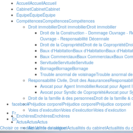
Accueil
Accueil
Accueil
Cabinet
Cabinet
Cabinet
Équipe
Équipe
Équipe
Compétences
Compétences
Compétences
Droit immobilier
Droit immobilier
Droit immobilier
Droit de la Construction - Dommage Ouvrage - R
Ouvrage - Responsabilité Décennale
Droit de la Copropriété
Droit de la Copropriété
Dro
Baux d'Habitation
Baux d'Habitation
Baux d'Habita
Baux Commerciaux
Baux Commerciaux
Baux Com
Servitude
Servitude
Servitude
Bornage
Bornage
Bornage
Trouble anormal de voisinage
Trouble anormal de
Responsabilité Civile, Droit des Assurances
Responsabili
Avocat pour Agent Immobilier
Avocat pour Agent 
Avocat pour Syndic de Copropriété
Avocat pour S
Droit de la famille & des personnes
Droit de la famille 
facebook
Préjudice corporel
Préjudice corporel
Préjudice corporel
Voies d’exécution
Voies d’exécution
Voies d’exécution
Fr
Enchères
Enchères
Enchères
En
Actus
Actus
Actus
Choisir ce modèle
Actualités du cabinet
Voir le catalogue
Actualités du cabinet
Actualités du 