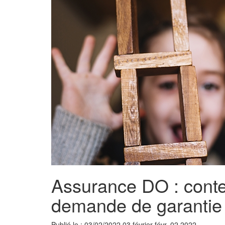
Assurance DO : contes
demande de garantie
Publié le :
03/02/2022
03
février
févr.
02
2022