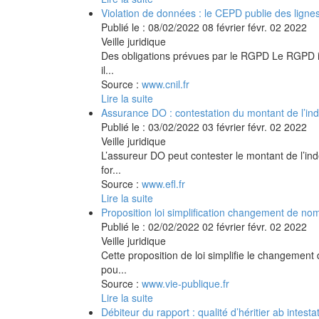
Violation de données : le CEPD publie des lignes 
Publié le :
08/02/2022
08
février
févr.
02
2022
Veille juridique
Des obligations prévues par le RGPD Le RGPD intr
il...
Source :
www.cnil.fr
Lire la suite
Assurance DO : contestation du montant de l’in
Publié le :
03/02/2022
03
février
févr.
02
2022
Veille juridique
L’assureur DO peut contester le montant de l’inde
for...
Source :
www.efl.fr
Lire la suite
Proposition loi simplification changement de nom
Publié le :
02/02/2022
02
février
févr.
02
2022
Veille juridique
Cette proposition de loi simplifie le changement
pou...
Source :
www.vie-publique.fr
Lire la suite
Débiteur du rapport : qualité d’héritier ab intest