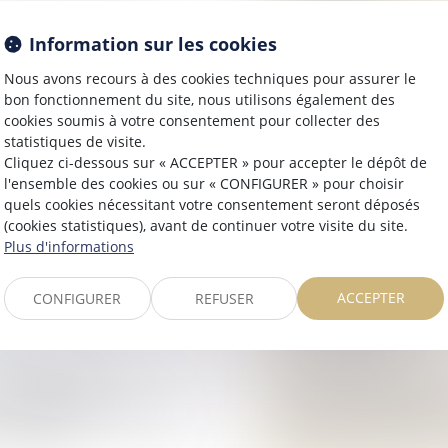
DÉLAISSÉS
Veille juridique
Information sur les cookies
se prononcer le 12
Sept ans après le déc
Nous avons recours à des cookies techniques pour assurer le
lle fait toujours rage
déclarées vacantes e
bon fonctionnement du site, nous utilisons également des
i...
délibération d’un cons
cookies soumis à votre consentement pour collecter des
statistiques de visite.
Lire la suite
Cliquez ci-dessous sur « ACCEPTER » pour accepter le dépôt de
l'ensemble des cookies ou sur « CONFIGURER » pour choisir
quels cookies nécessitant votre consentement seront déposés
(cookies statistiques), avant de continuer votre visite du site.
Plus d'informations
ACCEPTER
CONFIGURER
REFUSER
NT QUI SURVIENT
RESPONSABILITÉ 
EL
RESPONSABILITÉ
Veille juridique
organisé par
Un incendie, imputé 
u travail. Le fait que
électrique et à l’exp
ours de...
détruit un bâtiment d’