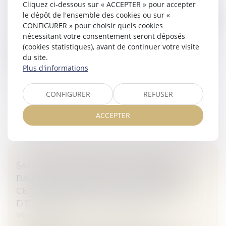
Cliquez ci-dessous sur « ACCEPTER » pour accepter
SUPPLÉMENTAIRES
le dépôt de l'ensemble des cookies ou sur «
Veille juridique
CONFIGURER » pour choisir quels cookies
nécessitant votre consentement seront déposés
Lorsque les parties sont convenues de travaux, il est
(cookies statistiques), avant de continuer votre visite
fréquent qu'elles modifient le marché en cours de
du site.
chantier, sans qu'elles jugent nécessaire de formaliser
Plus d'informations
ces changements p...
Lire la suite
CONFIGURER
REFUSER
ACCEPTER
SAUF STIPULATION PARTICULIÈRE, LE
BAILLEUR D'UN LOCAL SITUÉ DANS UN
CENTRE COMMERCIAL N’EST PAS TENU
D’EN ASSURER LA COMMERCIALITÉ
Veille juridique