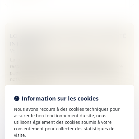
LOI RESPONSABILITÉ PÉNALE ET SÉCURITÉ
INTÉRIEURE
Veille juridique
La loi n° 2022-52 du 24 janvier 2022 relative à la
responsabilité pénale et à la sécurité intérieure a été
publiée au Journal officiel du 25 janvier. Elle entend
notamment limit...
Lire la suite
Information sur les cookies
Nous avons recours à des cookies techniques pour
assurer le bon fonctionnement du site, nous
utilisons également des cookies soumis à votre
consentement pour collecter des statistiques de
visite.
PREUVE DE LA COMMANDE DE TRAVAUX