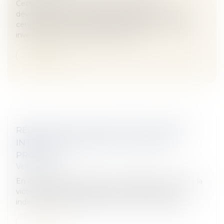
Cette affaire s'inscrit dans le contexte du
développement, en périphérie urbaine, de grands
centre commerciaux qui, s'ils impliquent de lourds
investissements, ne génèrent pas t...
Lire la suite
RÉPARATION INTÉGRALE DU DOMMAGE :
INTERDICTION QUE LA VICTIME EN
PROFITE !
Veille juridique
En application du principe de la réparation intégrale, la
victime d'un dommage ne peut obtenir deux
indemnisations distinctes pour le même préjudice.
Lire la suite