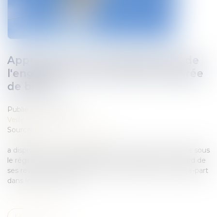
Appréciation de la disproportion de
l'engagement de la caution séparée
de biens
Publié le :
15/02/2022
Veille juridique
Source :
actu.dalloz-etudiant.fr
a disproportion de l'engagement d'une caution mariée sous
le régime de la séparation de biens s'apprécie au regard de
ses revenus et biens personnels, comprenant sa quote-part
dans les biens indivis...
Lire la suite