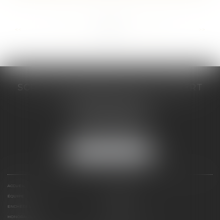
...
...
<<
<
33
34
35
36
37
38
39
>
>>
SCP COSTE DAUDÉ VALLET LAMBERT
230 Place Jacques Mirouze
Espace Pitot - Bât E
34000 MONTPELLIER
Tél :
04 67 04 89 89
Fax : 04 67 04 12 71
NOUS LOCALISER
ACCUEIL
CABINET
ÉQUIPE
COMPÉTENCES
ENCHÈRES
ACTUS
HONORAIRES
CONTACT