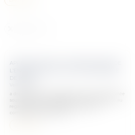
APPRÉCIATION DE LA DISPROPORTION DE
L'ENGAGEMENT DE LA CAUTION SÉPARÉE
DE BIENS
Veille juridique
a disproportion de l'engagement d'une caution mariée
sous le régime de la séparation de biens s'apprécie au
regard de ses revenus et biens personnels,
comprenant sa quote-part d...
Lire la suite