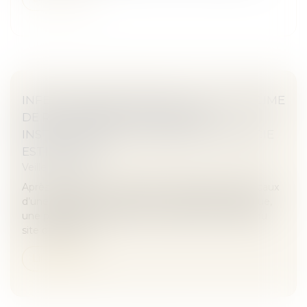
INFECTIONS NOSOCOMIALES : QUEL RÉGIME
DE RESPONSABILITÉ POUR UNE
INSTALLATION AUTONOME DE CHIRURGIE
ESTHÉTIQUE ?
Veille juridique
Après avoir subi une opération réalisée dans les locaux
d’une installation autonome de chirurgie esthétique,
une patiente a présenté une infection au niveau du
site opératoire,...
Lire la suite