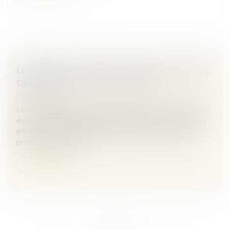
LOGEMENT : LES DÉPUTÉS VOTENT LE BAIL
DE COURTE DURÉE - LES ECHOS
Veille juridique
Le « bail mobilité », qui doit durer entre un et dix mois,
est réservé aux personnes en formation, en stage ou
en mission temporaire professionnelle. C'était une
promesse d'Emma...
Lire la suite