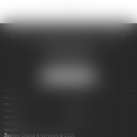
...
...
<<
<
228
229
230
231
232
233
234
>
>>
SCP COSTE DAUDÉ VALLET LAMBERT
230 Place Jacques Mirouze
Espace Pitot - Bât E
34000 MONTPELLIER
Tél :
04 67 04 89 89
Fax : 04 67 04 12 71
NOUS LOCALISER
ACCUEIL
CABINET
ÉQUIPE
COMPÉTENCES
ENCHÈRES
ACTUS
HONORAIRES
CONTACT
PLAN DU SITE
MENTIONS LÉGALES
ARTICLES
Septeo Digital & Services © 2025