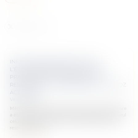
INFECTION NOSOCOMIALE : SEUL
L’ÉTABLISSEMENT DE SANTÉ OÙ EST
PRATIQUÉE L’INTERVENTION EST
RESPONSABLE - RESPONSABILITÉ | DALLOZ
ACTUALITÉ
Veille juridique
Même lorsqu’un groupement de coopération sanitaire
a été conclu entre deux établissements de santé, seul
celui dans lequel les soins ont été réalisés peut être
responsable de pl...