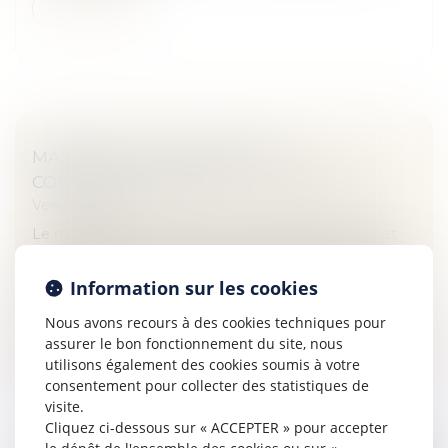
Lire la suite
MARIAGE : QUELLES SONT LES
CONTRAINTES LÉGALES ? - CAPITAL.FR
Veille juridique
Le mariage est un régime où engagement moral et
solidarité financière sont requis. Une union qui entraîne
des devoirs et influe sur la gestion du patrimoine...
Information sur les cookies
Lire la suite
Nous avons recours à des cookies techniques pour
assurer le bon fonctionnement du site, nous
utilisons également des cookies soumis à votre
consentement pour collecter des statistiques de
visite.
Cliquez ci-dessous sur « ACCEPTER » pour accepter