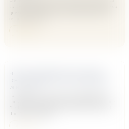
Une femme avait été victime d’un accident médical
au CHU d’Angers, lors d’une interruption volontaire de
grossesse, en 2008. Cela la contraint aujourd’hui à
recourir à la PMA, l...
Lire la suite
HERTA CONDAMNÉE POUR LE RISQUE
D'ÉTOUFFEMENT LIÉ AUX "KNACKI BALL"
Veille juridique
La société Herta a été reconnue responsable des
conséquences médicales liées à l'étouffement d'une
fillette après ingestion de "Knacki Ball". Elle promet
d'améliorer l'étiquetag...
Lire la suite