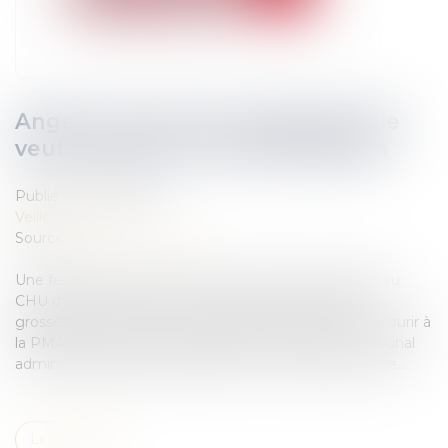
Angers. L’IVG s’est mal passée, elle
veut réévaluer son indemnisation
Publié le :
05/06/2018
Veille juridique
Source :
www.ouest-france.fr
Une femme avait été victime d’un accident médical au
CHU d’Angers, lors d’une interruption volontaire de
grossesse, en 2008. Cela la contraint aujourd’hui à recourir à
la PMA, la procréation médicalement assistée. Le tribunal
administratif pourrait demander une nouvelle expertise...
Lire la suite