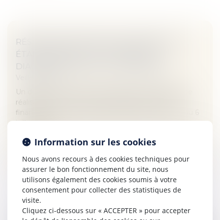
RÉSILIATION D’UN BAIL D’HABITATION :
ÉTABLISSEMENT ET CONTENU DU
DIAGNOSTIC SOCIAL ET FINANCIER
Veille juridique
Un décret du 5 janvier 2021 précise les modalités de
réalisation et le contenu du diagnostic social et
financier dont il est question à l’article 24 de la loi du 6
juillet 1989...
Information sur les cookies
Lire la suite
Nous avons recours à des cookies techniques pour
assurer le bon fonctionnement du site, nous
utilisons également des cookies soumis à votre
consentement pour collecter des statistiques de
visite.
Cliquez ci-dessous sur « ACCEPTER » pour accepter
DÉVELOPPEMENT DURABLE : LES