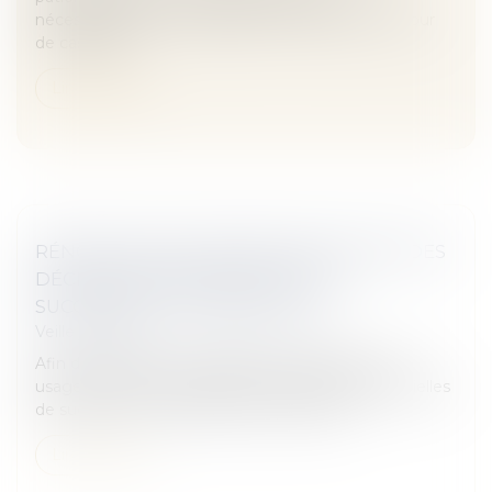
nécessairement un préjudice moral, a répété la Cour
de cassation...
Lire la suite
RÉNOVATION DU RÉGIME DÉCLARATIF DES
DÉCLARATIONS PARTIELLES DE
SUCCESSION - ASSURANCE VIE
Veille juridique
Afin de simplifier les obligations déclaratives des
usagers, le régime déclaratif des déclarations partielles
de succession – assurance-vie est rénové...
Lire la suite