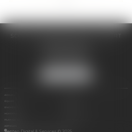
...
...
<<
<
86
87
88
89
90
91
92
>
>>
SCP COSTE DAUDÉ VALLET LAMBERT
230 Place Jacques Mirouze
Espace Pitot - Bât E
34000 MONTPELLIER
Tél :
04 67 04 89 89
Fax : 04 67 04 12 71
NOUS LOCALISER
ACCUEIL
CABINET
ÉQUIPE
COMPÉTENCES
ENCHÈRES
ACTUS
HONORAIRES
CONTACT
PLAN DU SITE
MENTIONS LÉGALES
ARTICLES
Septeo Digital & Services © 2025