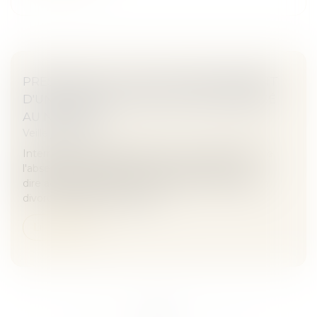
PRESCRIPTION : AVEU DE NON-PAIEMENT
D'UNE CRÉANCE DANS UN DIRE ADRESSÉ
AU NOTAIRE
Veille juridique
Interrompt la prescription l’aveu non équivoque de
l'absence de paiement d'une créance dans un
dire adressé au notaire chargé, dans le cadre d'un
divorce, d'élaborer le projet...
Lire la suite