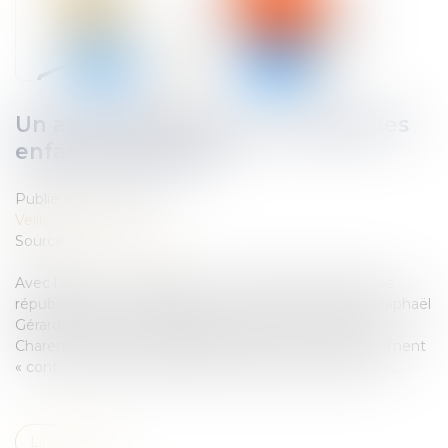
Un amendement pour protéger les
enfants intersexes
Publié le :
02/02/2021
Veille juridique
Source :
www.lemonde.fr
Avec l’arrivée du projet de loi « confortant les principes
républicains » à l’Assemblée nationale, le 1er février, Raphaël
Gérard, député La République en marche (LRM) de
Charente-Maritime, a décidé de proposer un amendement
« contre les mutilations faites aux enfants intersexes »...
Lire la suite