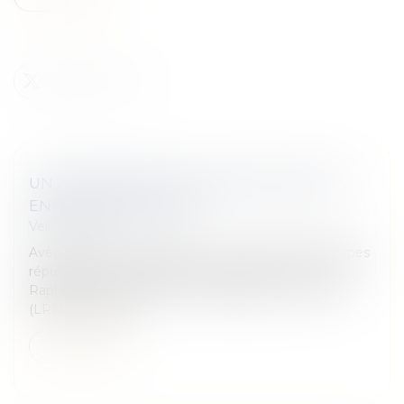
UN AMENDEMENT POUR PROTÉGER LES
ENFANTS INTERSEXES
Veille juridique
Avec l’arrivée du projet de loi « confortant les principes
républicains » à l’Assemblée nationale, le 1er février,
Raphaël Gérard, député La République en marche
(LRM) de Charen...
Lire la suite