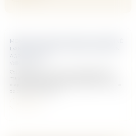
MONSANTO DÉFINITIVEMENT CONDAMNÉ
DANS L’AFFAIRE DE L’INTOXICATION D’UN
AGRICULTEUR
Veille juridique
Cette décision ouvre la voie à un épilogue dans ce
marathon judiciaire entamé en 2007 et au cours
duquel Paul François, céréalier de Charente, a eu gain
de cause à trois reprise...
Lire la suite