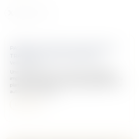
PASSERELLE RELIANT DEUX MAISONS À
TRAVERS UNE VOIE COMMUNALE
Veille juridique
Une passerelle reliant deux maisons d’habitation
implique de respecter les dispositions applicables du
plan local d’urbanisme, et nécessite également une
autorisation d’urbanism...
Lire la suite