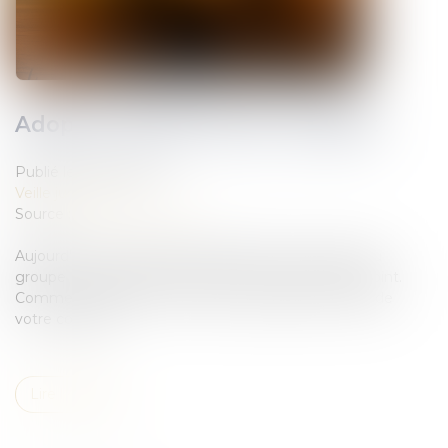
Adopter l'enfant de son conjoint
Publié le :
28/10/2020
Veille juridique
Source :
www.francetvinfo.fr
Aujourd'hui, un dossier du "Particulier", le mensuel du
groupe Le Figaro sur l'adoption d'un enfant de conjoint.
Comment procéder si vous voulez adopter l'enfant de
votre conjoint...
Lire la suite