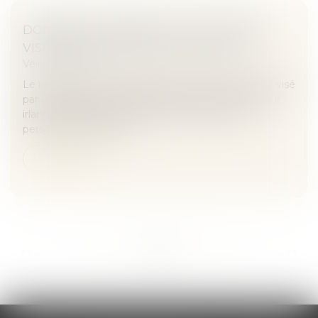
DONNÉES PERSONNELLES: INSTAGRAM
VISÉ PAR UNE ENQUÊTE EN EUROPE
Veille juridique
Le réseau social Instagram, filiale de Facebook, est visé
par une enquête en Europe lancée par le régulateur
irlandais à propos du traitement des données
personnelles d'utilisat...
Lire la suite
...
...
<<
<
99
100
101
102
103
104
105
>
>>