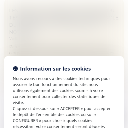
LES PRÉCAUTIONS RÉDACTIONNELLES DU
TESTAMENT OLOGRAPHE OU LE CONTRÔLE
DU TESTAMENT OLOGRAPHE PAR LE
NOTAIRE
Veille juridique
Parmi les formes possibles de testament, la forme
olographique est celle qui présente le plus de risques
alors que le testament authentique est la forme la plus
sécurisée...
Information sur les cookies
Lire la suite
Nous avons recours à des cookies techniques pour
assurer le bon fonctionnement du site, nous
utilisons également des cookies soumis à votre
consentement pour collecter des statistiques de
visite.
Cliquez ci-dessous sur « ACCEPTER » pour accepter
le dépôt de l'ensemble des cookies ou sur «
LES PROPRIÉTAIRES PEUVENT AUGMENTER
CONFIGURER » pour choisir quels cookies
LEURS LOYERS DE 0,46 %
nécessitant votre consentement seront déposés