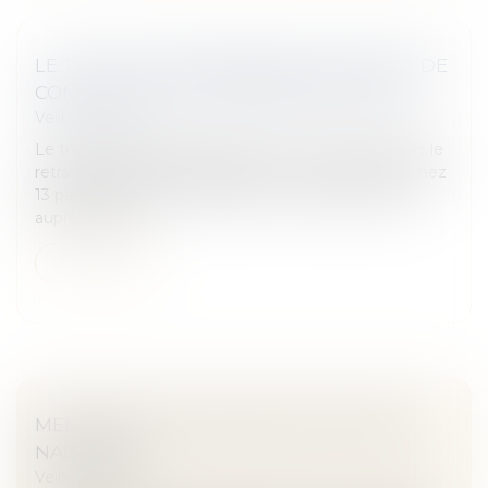
LE TGI DE TOURS DEMANDE LE RETRAIT DE
COMPTEURS POUR RAISONS MÉDICALES
Veille juridique
Le tribunal de grande instance de Tours a demandé le
retrait pour raisons médicales du compteur Linky chez
13 particuliers qui l'avaient saisi, a-t-on appris mardi
auprès du gre...
Lire la suite
MENTION DE LA PMA SUR LES ACTES DE
NAISSANCE
Veille juridique