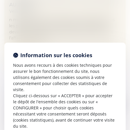
AU PÉNAL
Veille juridique
n millier de victimes de l’amiante vont déposer dans
les prochains jours une citation directe collective
devant le tribunal de Grande instance de Paris dans
l’affaire du scandal...
Lire la suite
Information sur les cookies
Nous avons recours à des cookies techniques pour
assurer le bon fonctionnement du site, nous
utilisons également des cookies soumis à votre
consentement pour collecter des statistiques de
visite.
CADUCITÉ DE L’OPPOSITION À MARIAGE
Cliquez ci-dessous sur « ACCEPTER » pour accepter
Veille juridique
le dépôt de l'ensemble des cookies ou sur «
CONFIGURER » pour choisir quels cookies
L’arrêt de cassation partielle rendu par la première
nécessitant votre consentement seront déposés
chambre civile le 11 juillet 2019 mérite déjà l’attention
(cookies statistiques), avant de continuer votre visite
en ce qu’il intervient dans une matière, l’opposition à
du site.
mariage, s...