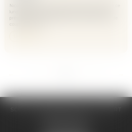
Nicole Belloubet, la ministre de la Justice, a déclaré ce
lundi matin que l’inscription «mère et mère» sera
présente sur l’acte de naissance des enfants issus de
couples de femm...
Lire la suite
...
...
<<
<
157
158
159
160
161
162
163
>
>>
SCP COSTE DAUDÉ VALLET LAMBERT
230 Place Jacques Mirouze
Espace Pitot - Bât E
34000 MONTPELLIER