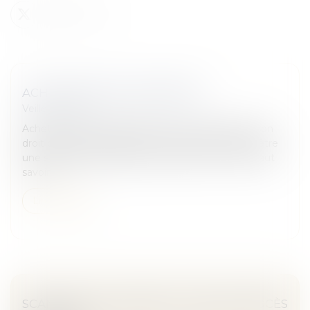
ACHETER EN NUE-PROPRIÉTÉ
Veille juridique
Acheter un bien immobilier tout en renonçant à son
droit d'en user pendant une certaine durée peut être
une stratégie d'investissement efficace. Ce qu'il faut
savoir...
Lire la suite
SCANDALE DE L’AMIANTE : VERS UN PROCÈS