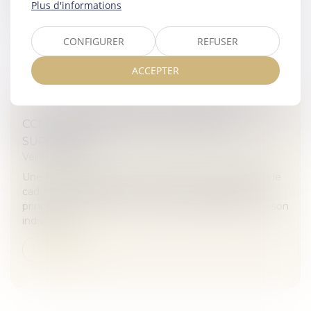
Plus d'informations
Lire la suite
CONFIGURER
REFUSER
ACCEPTER
CCMI : ATTENTION AUX MAUVAISES
SURPRISES !
Veille juridique
Une maison construite en temps et en heure, dans le
cadre d'un budget précis : voilà ce que garantit, en
principe, le CCMI ou contrat de construction de maison
individuelle...
Lire la suite