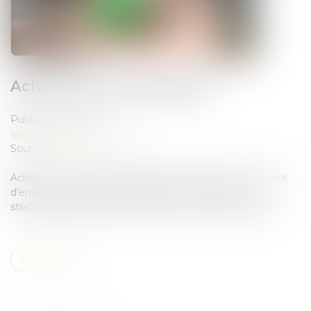
Acheter en nue-propriété
Publié le :
12/09/2019
Veille juridique
Source :
votreargent.lexpress.fr
Acheter un bien immobilier tout en renonçant à son droit
d'en user pendant une certaine durée peut être une
stratégie d'investissement efficace. Ce qu'il faut savoir...
Lire la suite