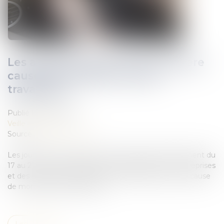
Les accidents de la route, première
cause de mortalité chez les
travailleurs
Publié le :
26/05/2021
Veille juridique
Source :
www.francebleu.fr
Les journées de la sécurité routière au travail se tiennent du
17 au 21 mai. Une semaine de sensibilisation des entreprises
et des salariés aux dangers de la conduite, première cause
de mortalité professionnelle...
Lire la suite