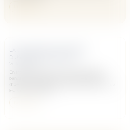
Lire la suite
LA CNIL ASSISTE LES VICTIMES
D’USURPATION D’IDENTITÉ
Veille juridique
En interrogeant le Ficoba - fichier des comptes
bancaires - la Cnil aide les victimes d’usurpation
d’identité à localiser les comptes bancaires ouverts à
leurs noms, de façon à...
Lire la suite