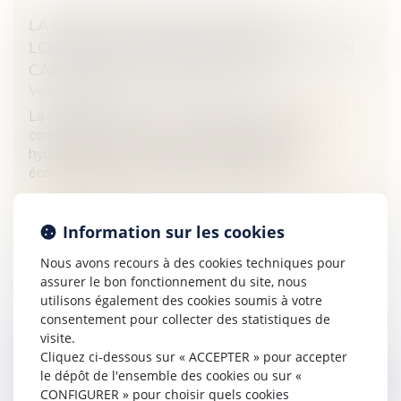
LA PROTECTION STATUTAIRE DU
LOCATAIRE COMMERÇANT MISE À MAL EN
CAS DE FAILLITE DU BAILLEUR !
Veille juridique
La procédure collective d’un bailleur a pu être
considérée comme un cas d’école mais cette
hypothèse est moins rare au cours des crises
économiques et elle soulève des difficult...
Lire la suite
Information sur les cookies
Nous avons recours à des cookies techniques pour
assurer le bon fonctionnement du site, nous
utilisons également des cookies soumis à votre
consentement pour collecter des statistiques de
visite.
COMPÉTENCE POUR L’ENLÈVEMENT
Cliquez ci-dessous sur « ACCEPTER » pour accepter
INTERNATIONAL D’ENFANT POUR LA CJUE
le dépôt de l'ensemble des cookies ou sur «
Veille juridique
CONFIGURER » pour choisir quels cookies