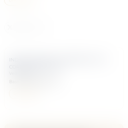
INDICE NATIONAL DU BÂTIMENT TOUS
CORPS D'ÉTAT (BT 01)
Veille juridique
Base 100 en janvier 2010...
Lire la suite