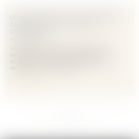
LES ACCIDENTS DE LA ROUTE, PREMIÈRE
CAUSE DE MORTALITÉ CHEZ LES
TRAVAILLEURS
Veille juridique
Les journées de la sécurité routière au travail se
tiennent du 17 au 21 mai. Une semaine de
sensibilisation des entreprises et des salariés aux
dangers de la conduite, première...
Lire la suite
...
...
<<
<
67
68
69
70
71
72
73
>
>>