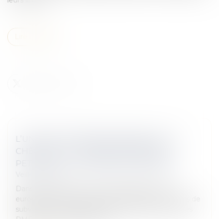
Lire la suite
L’UNION EUROPÉENNE PRÉSENTE LES
CHÈQUES « PI » À DESTINATION DES
PETITES ET MOYENNES ENTREPRISES
Veille juridique
Dans un contexte économique difficile, l’Union
européenne a annoncé la mise en place d’un fonds de
subvention de 20 millions d’euros destiné à aider les