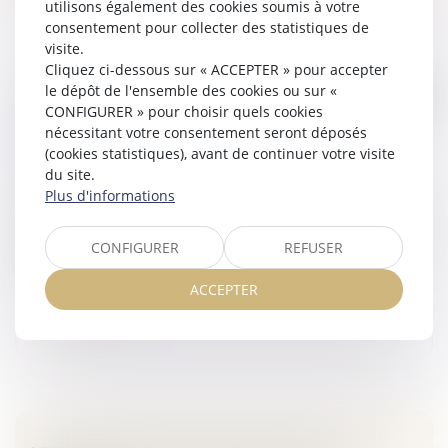
utilisons également des cookies soumis à votre
consentement pour collecter des statistiques de
visite.
Cliquez ci-dessous sur « ACCEPTER » pour accepter
le dépôt de l'ensemble des cookies ou sur «
UN ASSISTANT À MAÎTRISE D’OUVRAGE
CONFIGURER » pour choisir quels cookies
PEUT AVOIR LA QUALITÉ DE
nécessitant votre consentement seront déposés
CONSTRUCTEUR
(cookies statistiques), avant de continuer votre visite
Veille juridique
du site.
Plus d'informations
Lorsque le contrat d'assistance à maîtrise d'ouvrage
revêt le caractère d'un contrat de louage d'ouvrage, la
qualité de constructeur doit être reconnue à l'assistant
CONFIGURER
REFUSER
de maîtrise...
ACCEPTER
Lire la suite