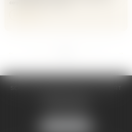
conjointe d'auteurs multiples....
Lire la suite
...
...
<<
<
87
88
89
90
91
92
93
>
>>
SCP COSTE DAUDÉ VALLET LAMBERT
230 Place Jacques Mirouze
Espace Pitot - Bât E
34000 MONTPELLIER
Tél :
04 67 04 89 89
Fax : 04 67 04 12 71
NOUS LOCALISER