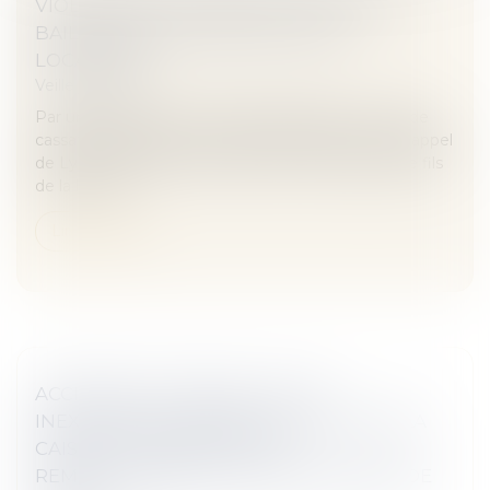
VIOLENCES À L’ÉGARD DES AGENTS DU
BAILLEUR SOCIAL PAR LE FILS DU
LOCATAIRE
Veille juridique
Par un arrêt rendu en formation plénière, la Cour de
cassation juge que c'est à bon droit que la cour d'appel
de Lyon retient que les violences commises par le fils
de la locata...
Lire la suite
ACCIDENT DU TRAVAIL : FAUTE
INEXCUSABLE, ERREUR DE CALCUL DE LA
CAISSE ET CONDITIONS DU
REMBOURSEMENT D’UN TROP-PERÇU DE