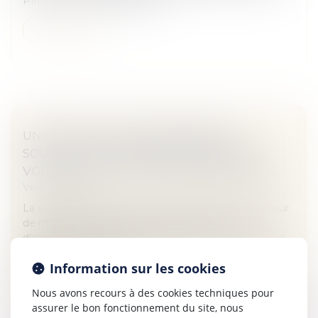
PME pour le développemen...
Lire la suite
UNE LETTRE TYPE NON SIGNÉE DU
SOUSCRIPTEUR NE MANIFESTE PAS SA
VOLONTÉ DE MODIFIER LE BÉNÉFICIAIRE
Veille juridique
La volonté certaine et non équivoque du souscripteur
de modifier les bénéficiaires de ses contrats
d'assurance-vie ne peut pas résulter de courriers à en-
tête de l'intéressé pre...
Information sur les cookies
Lire la suite
Nous avons recours à des cookies techniques pour
assurer le bon fonctionnement du site, nous