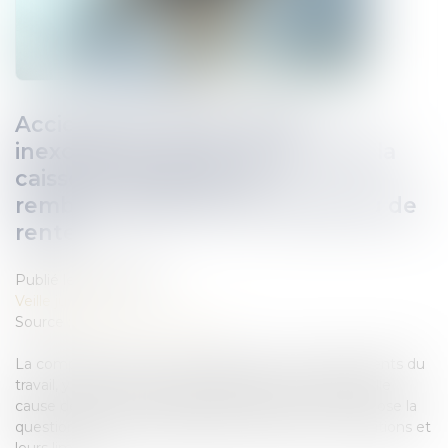
Accident du travail : faute
inexcusable, erreur de calcul de la
caisse et conditions du
remboursement d’un trop-perçu de
rente
Publié le :
20/01/2021
Veille juridique
Source :
www.actu-juridique.fr
La complexité des calculs relatifs aux rentes d’accidents du
travail, y compris en cas de majoration, est telle qu’elle
cause des erreurs entraînant des trop-perçus. Cela pose la
question de leurs remboursements avec leurs conditions et
leurs limites...