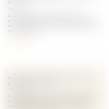
RENTE
Veille juridique
La complexité des calculs relatifs aux rentes
d’accidents du travail, y compris en cas de majoration,
est telle qu’elle cause des erreurs entraînant des trop-
perçus. Cela pose l...
Lire la suite
LES ŒUVRES AUDIOVISUELLES FACE AUX
DIVERS DROITS EN JEU
Veille juridique
Une œuvre audiovisuelle – naguère nommée œuvre
cinématigraphique, mais ainsi renommée pour des
raisons évidentes – est avant tout une réalisation